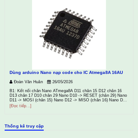
Dùng arduino Nano nạp code cho IC Atmega8A 16AU
Đoàn Văn Huân
26/05/2026
(
10
B1: Kết nối chân Nano ATmega8A D11 chân 15 D12 chân 16
D13 chân 17 D10 chân 29 Nano D10 -> RESET (chân 29) Nano
D11 -> MOSI (chân 15) Nano D12 -> MISO (chân 16) Nano D13
-> SCK (chân 17) Nano 5V -> VCC + AVCC (chân 18) Nano
[Đọc tiếp...]
GND -> GND Chú ý: Gắn tụ 10µF ...
Thống kê truy cập