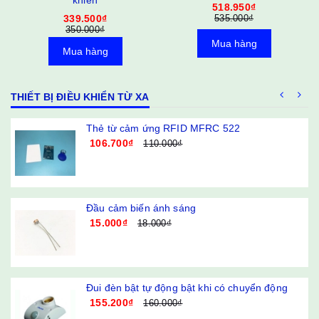
khiển
518.950₫
339.500₫
535.000₫
350.000₫
Mua hàng
Mua hàng
THIẾT BỊ ĐIỀU KHIỂN TỪ XA
g
Thẻ từ cảm ứng RFID MFRC 522
106.700₫
110.000₫
Đầu cảm biến ánh sáng
15.000₫
18.000₫
Đui đèn bật tự động bật khi có chuyển động
155.200₫
160.000₫