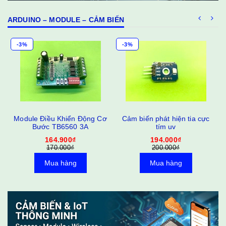
ARDUINO – MODULE – CẢM BIẾN
-3%
-3%
Module Điều Khiển Động Cơ
Cảm biến phát hiện tia cực
Bước TB6560 3A
tím uv
164.900₫
194.000₫
170.000₫
200.000₫
Mua hàng
Mua hàng