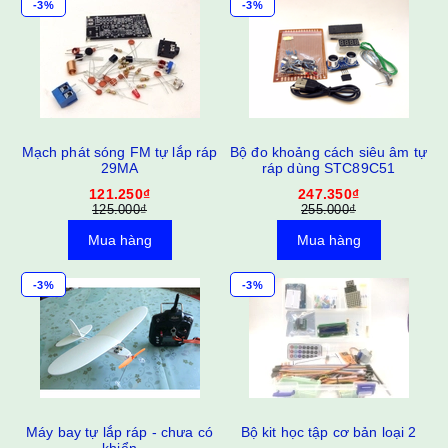
-3%
-3%
ID
Mạch phát sóng FM tự lắp ráp
Bộ đo khoảng cách siêu âm tự
29MA
ráp dùng STC89C51
121.250₫
247.350₫
125.000₫
255.000₫
Mua hàng
Mua hàng
-3%
-3%
áp
Máy bay tự lắp ráp - chưa có
Bộ kit học tập cơ bản loại 2