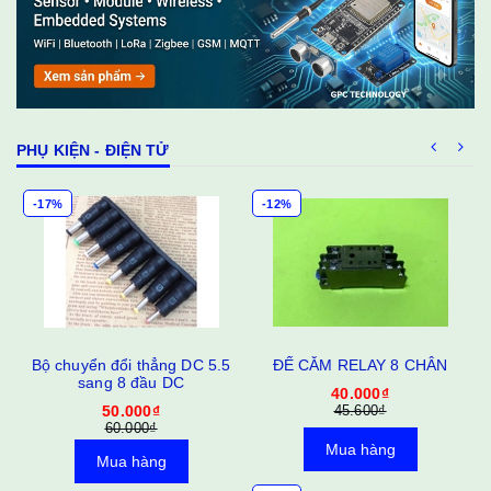
PHỤ KIỆN - ĐIỆN TỬ
-17%
-12%
Bộ chuyển đổi thẳng DC 5.5
ĐẾ CẮM RELAY 8 CHÂN
sang 8 đầu DC
40.000₫
50.000₫
45.600₫
60.000₫
Mua hàng
Mua hàng