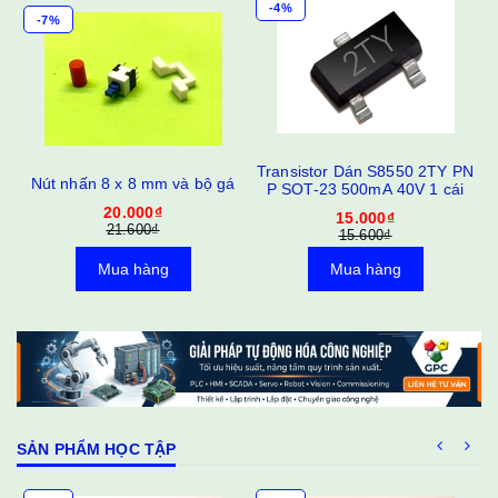
-4%
-7%
C
Transistor Dán S8550 2TY PN
Nút nhấn 8 x 8 mm và bộ gá
P SOT-23 500mA 40V 1 cái
20.000₫
15.000₫
21.600₫
15.600₫
Mua hàng
Mua hàng
SẢN PHẨM HỌC TẬP