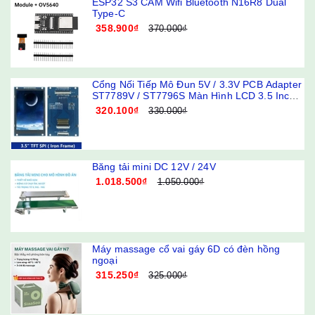
ESP32 S3 CAM Wifi Bluetooth N16R8 Dual
Type-C
358.900₫
370.000₫
Cổng Nối Tiếp Mô Đun 5V / 3.3V PCB Adapter
ST7789V / ST7796S Màn Hình LCD 3.5 Inch
240x320 320x480 SPI TFT
320.100₫
330.000₫
Băng tải mini DC 12V / 24V
1.018.500₫
1.050.000₫
Máy massage cổ vai gáy 6D có đèn hồng
ngoại
315.250₫
325.000₫