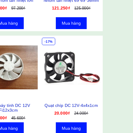
hôm tản nhiệt lớn
Nhôm tản nhiệt 69*69*36mm
000₫
121.250₫
97.200₫
125.000₫
Mua hàng
Mua hàng
-17%
áy tính DC 12V
Quạt chíp DC 12V-4x4x1cm
Fi12x3cm
20.000₫
24.000₫
000₫
45.600₫
Mua hàng
Mua hàng