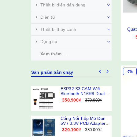
Thiết bị điện dân dụng
Điện tử
Quạt
Thiết bị thủy canh
Dụng cụ
Xem thêm ...
-7%
Sản phẩm bán chạy
ESP32 S3 CAM Wifi
Bluetooth N16R8 Dual
Type-C
358.900₫
370.000₫
Cổng Nối Tiếp Mô Đun
5V / 3.3V PCB Adapter
ST7789V / ST7796S Màn
320.100₫
330.000₫
Hình LCD 3.5 Inch