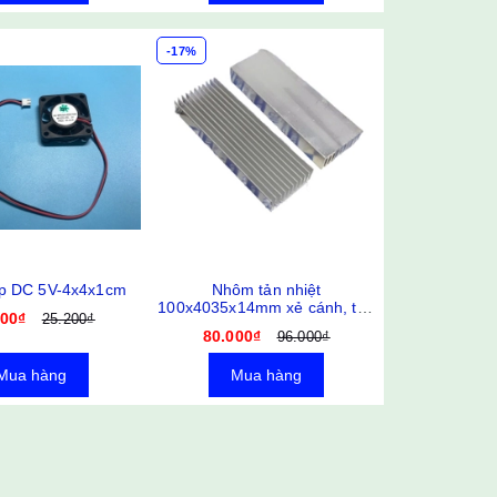
-17%
íp DC 5V-4x4x1cm
Nhôm tản nhiệt
100x4035x14mm xẻ cánh, tản
000₫
25.200₫
nhiệt nhanh
80.000₫
96.000₫
Mua hàng
Mua hàng