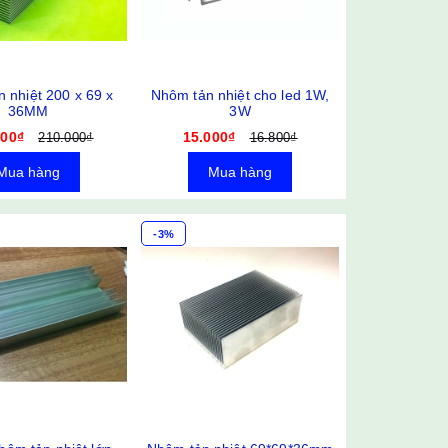
 nhiệt 200 x 69 x
Nhôm tản nhiệt cho led 1W,
36MM
3W
700₫
15.000₫
210.000₫
16.800₫
Mua hàng
Mua hàng
-3%