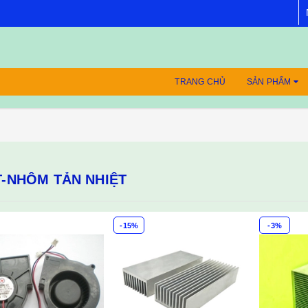
TRANG CHỦ
SẢN PHẨM
-NHÔM TẢN NHIỆT
-15%
-3%