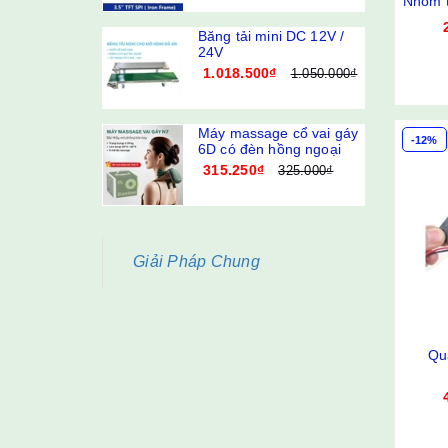
Nhôm t
240x320 320x480 SPI
TFT
Băng tải mini DC 12V /
24V
1.018.500₫
1.050.000₫
Máy massage cổ vai gáy
-12%
6D có đèn hồng ngoại
315.250₫
325.000₫
Giải Pháp Chung
Qu