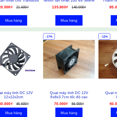
ản nhiệt cho Transistor
Nhôm tản nhiệt 100*69*36MM
Thanh n
20.000₫
135.800₫
85.
21.600₫
140.000₫
Mua hàng
Mua hàng
-17%
-12%
ạt máy tính DC 12V
Quạt máy tính DC 12V
Quạt m
12x12x2cm
8x8x3.7cm tốc độ cao
40.000₫
70.000₫
40.
45.600₫
84.000₫
Mua hàng
Mua hàng