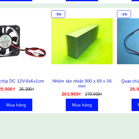
-3%
-1%
 chíp DC 12V-6x6x1cm
Nhôm tản nhiệt 300 x 69 x 36
Quạt ch
mm
25.000₫
25.
25.200₫
261.900₫
270.000₫
Mua hàng
Mua hàng