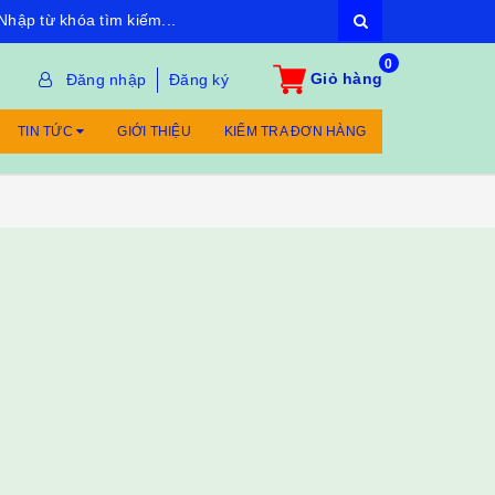
0
Giỏ hàng
Đăng nhập
Đăng ký
TIN TỨC
GIỚI THIỆU
KIỂM TRA ĐƠN HÀNG