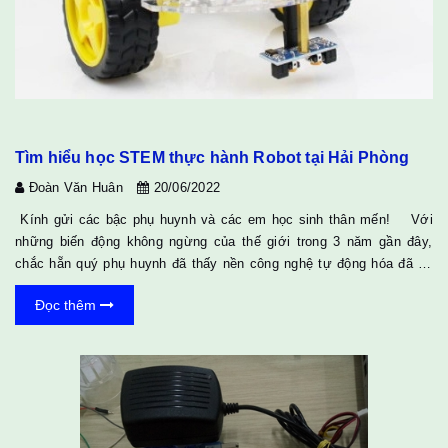
Tìm hiểu học STEM thực hành Robot tại Hải Phòng
Đoàn Văn Huân
20/06/2022
Kính gửi các bậc phụ huynh và các em học sinh thân mến! Với
những biến động không ngừng của thế giới trong 3 năm gần đây,
chắc hẵn quý phụ huynh đã thấy nền công nghệ tự động hóa đã và
đang phát triển và thay đổi theo từng ngày. Xu hướng robot thay thế
Đọc thêm
con người không còn gì là xa lạ nữa, vậy làm thế nào để chúng ta
bắt kịp với những thay đổi đó. Trong khi đó, kiến thức về nền công
nghệ này đòi hỏi chúng ta phải có 1 lộ trình, một khoảng thời gian đủ
để ngấm và am hiểu. &nb...