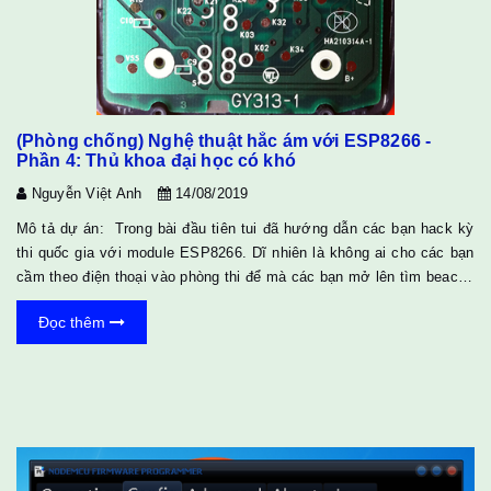
(Phòng chống) Nghệ thuật hắc ám với ESP8266 -
Phần 4: Thủ khoa đại học có khó
Nguyễn Việt Anh
14/08/2019
Mô tả dự án: Trong bài đầu tiên tui đã hướng dẫn các bạn hack kỳ
thi quốc gia với module ESP8266. Dĩ nhiên là không ai cho các bạn
cầm theo điện thoại vào phòng thi để mà các bạn mở lên tìm beacon
đáp án. Tuy nhiên không ai cấm các bạn mang máy tính casio vào
Đọc thêm
phòng thi cả. Bài này tui sẽ hướng dẫn các bạn gắn wifi vào chiếc
máy tính casio huyền thoại để nhận phao thi từ bất kỳ nơi nào trên
thế giới. Lưu ý là các bạn nên chế cháo có trách nhiệm, chớ nên
kinh doanh buôn bán thàn...