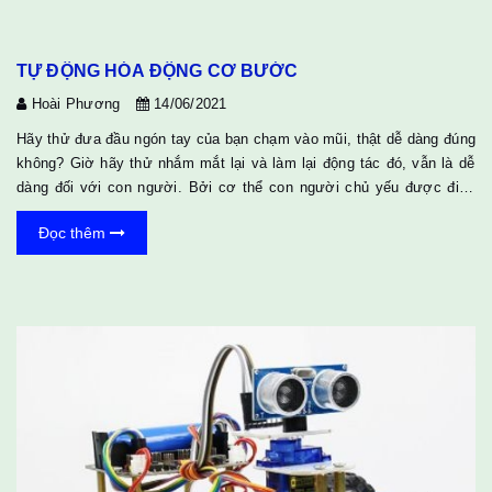
TỰ ĐỘNG HÓA ĐỘNG CƠ BƯỚC
Hoài Phương
14/06/2021
Hãy thử đưa đầu ngón tay của bạn chạm vào mũi, thật dễ dàng đúng
không? Giờ hãy thử nhắm mắt lại và làm lại động tác đó, vẫn là dễ
dàng đối với con người. Bởi cơ thể con người chủ yếu được điều
khiển bởi não bộ. Không cần thiết phải sử dụng quá nhiều các giác
Đọc thêm
quan để chạm đầu ngón tay vào mũi. Giờ hãy tưởng tượng xem
cách người ta chế tạo một con robot với độ chính xác cực cao
tương tự như con người, thì điều gì khiến nó có thể chính xác được
đến như vậy. Đó chính là sử dụng động cơ bước, các...