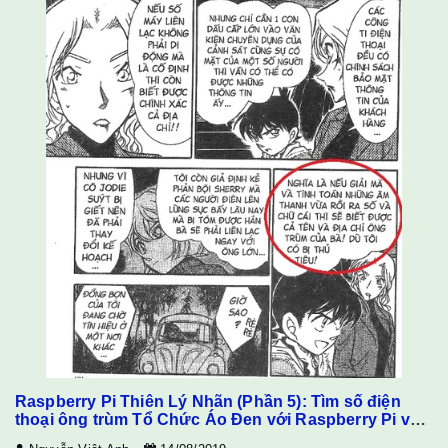
lược vào thư mục Env...
Raspberry Pi Thiên Lý Nhãn (Phần 5): Tìm số điện
thoại ông trùm Tổ Chức Áo Đen với Raspberry Pi và
webcam