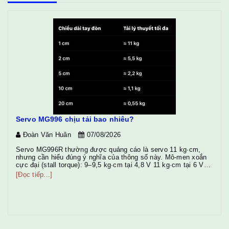
Servo MG996 chịu tải bao nhiêu?
Đoàn Văn Huân
07/08/2026
Servo MG996R thường được quảng cáo là servo 11 kg·cm,
nhưng cần hiểu đúng ý nghĩa của thông số này. Mô-men xoắn
cực đại (stall torque): 9–9,5 kg·cm tại 4,8 V 11 kg·cm tại 6 V
Điều đó có nghĩa là: Tuy nhiên trong thực tế không nên chạy ở
[Đọc tiếp...]
giới hạn này. Để servo bền và không bị rung hoặc quá nhiệ...
D1