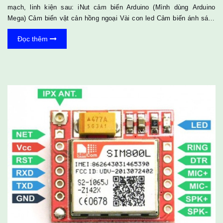
mạch, linh kiện sau: iNut cảm biến Arduino (Mình dùng Arduino
Mega) Cảm biến vật cản hồng ngoại Vài con led Cảm biến ánh sáng
(Hoặc quang trở) Breadboard, dây cắm, điện trở,... Sau đó các
Đọc thêm
bạn nối dây theo sơ đồ sau: Code dành cho Arduino, toàn bộ code
này không có gì mới so với bài số 1, nếu các bạn đọc không hiểu thì
hãy xem lại bài 1 nha :D. Trong ví dụ này mình sẽ sử dụng luồng số
0 đ...