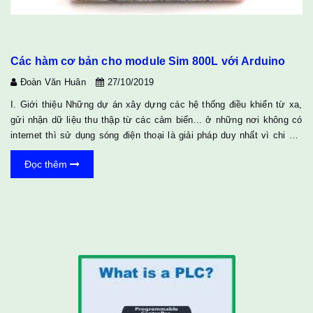
Các hàm cơ bản cho module Sim 800L với Arduino
Đoàn Văn Huân
27/10/2019
I. Giới thiệu Những dự án xây dựng các hệ thống điều khiển từ xa,
gửi nhận dữ liệu thu thập từ các cảm biến... ở những nơi không có
internet thì sử dụng sóng điện thoại là giải pháp duy nhất vì chi phí
rẻ, bất chấp khoảng cách và độ ổn định cao. Với Modul sim 800L kết
Đọc thêm
hợp với mạch xử lý arduino uno hoặc mega các bạn có thể làm
được nhiều hệ thống tương đối tốt có thể ứng dụng vào thực tế như
bộ định vị, các hệ thống điều khiển thiết bị từ xa qua điện thoại, sms
makerting,... II. ...