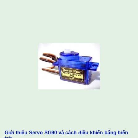
OUTPUT); pinMode(ENB, OU...
Giới thiệu Servo SG90 và cách điều khiển bằng biến