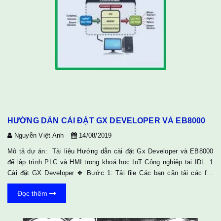
HƯỚNG DẪN CÀI ĐẶT GX DEVELOPER VÀ EB8000
Nguyễn Việt Anh
14/08/2019
Mô tả dự án: Tài liệu Hướng dẫn cài đặt Gx Developer và EB8000
để lập trình PLC và HMI trong khoá học IoT Công nghiệp tại IDL. 1
Cài đặt GX Developer ❖ Bước 1: Tải file Các bạn cần tải các file
sau (có thể bạn không cần tải phần mềm mô phỏng PLC Mitsubishi)
Đọc thêm
Bản cài đặt V8 Upgrade lên phiên bản V8.91 Phần mềm mô phỏng
PLC Mitsubishi ❖ Bước 2: Sau khi tải xong các bạn phải giải nén ra
và tiến hành cài đặt như sau Đối với mỗi file giải nén bạn sẽ lần