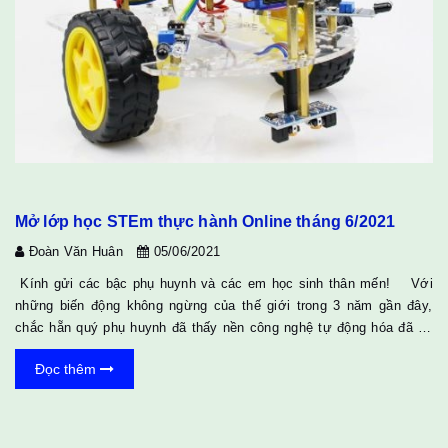
Mở lớp học STEm thực hành Online tháng 6/2021
Đoàn Văn Huân
05/06/2021
Kính gửi các bậc phụ huynh và các em học sinh thân mến! Với
những biến động không ngừng của thế giới trong 3 năm gần đây,
chắc hẵn quý phụ huynh đã thấy nền công nghệ tự động hóa đã và
đang phát triển và thay đổi theo từng ngày. Xu hướng robot thay thế
Đọc thêm
con người không còn gì là xa lạ nữa, vậy làm thế nào để chúng ta
bắt kịp với những thay đổi đó. Trong khi đó, kiến thức về nền công
nghệ này đòi hỏi chúng ta phải có 1 lộ trình, một khoảng thời gian đủ
để ngấm và am hiểu. &nb...