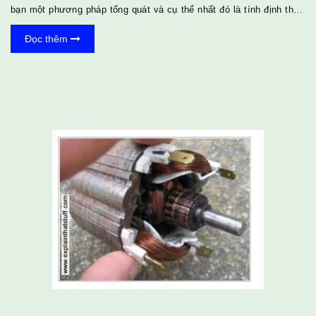
bạn một phương pháp tổng quát và cụ thể nhất đó là tính định thức
ma trận vuông cấp n. Với phương pháp này các bạn có thể giải hệ
Đọc thêm
phương trình n ẩn tùy ý miễn là arduino của các bạn đủ dung lượng
SRAM và bộ nhớ flash. Không dài dòng nữa vào vấn đề chính thôi
nào. Yêu cầu Có kiến thức và đam mê về lập trình arduino và Toán
Học. Vì bài viết này sẽ không cần đ...