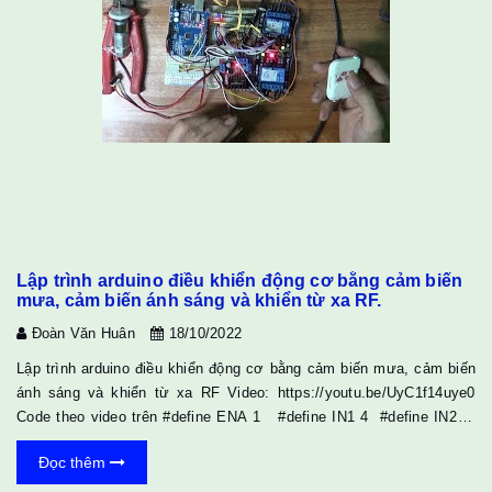
Lập trình arduino điều khiển động cơ bằng cảm biến
mưa, cảm biến ánh sáng và khiển từ xa RF.
Đoàn Văn Huân
18/10/2022
Lập trình arduino điều khiển động cơ bằng cảm biến mưa, cảm biến
ánh sáng và khiển từ xa RF Video: https://youtu.be/UyC1f14uye0
Code theo video trên #define ENA 1 #define IN1 4 #define IN2 5
#define ENB 2 #define IN3 6 #define IN4 7 int button1 = 10; int
Đọc thêm
button2 = 11; int button3 = 12; void setup() { Serial.begin(9600);
pinMode(ENA, OUTPUT); pinMode(IN1, OUTPUT); pinMode(IN2,