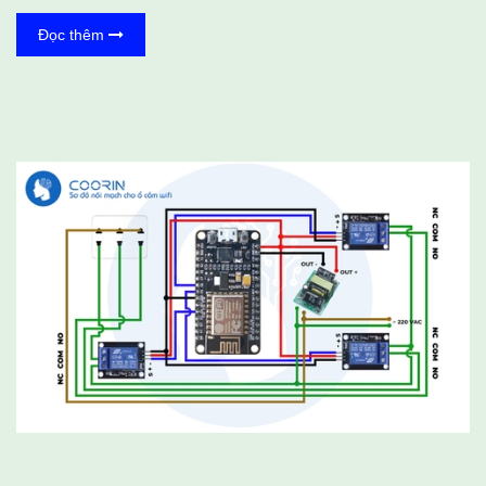
INut cảm biến và module MFRC522 để điều khiển Servo thông qua
Đọc thêm
internet và thẻ từ. Lần này mình sẽ cùng các bạn làm bản V2 với
khóa điện DY_03. I. Bạn Cần Chuẩn Bị Những Gì? Phần Cứng INut
Cảm Biến Arduino (mình xài UNO) Testboard + dây kết nối USB Type
B (chúng ta hay gọi là dây nạp code) Mod...