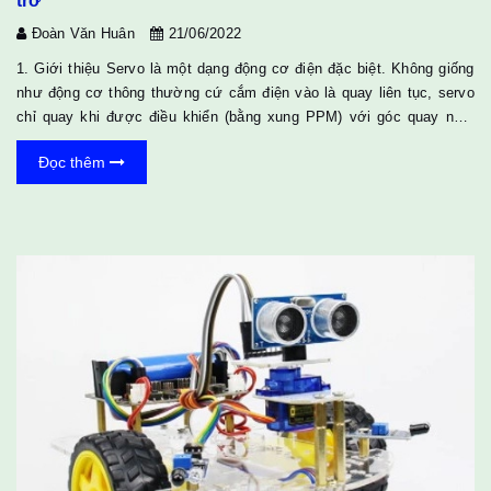
trở
Đoàn Văn Huân
21/06/2022
1. Giới thiệu Servo là một dạng động cơ điện đặc biệt. Không giống
như động cơ thông thường cứ cắm điện vào là quay liên tục, servo
chỉ quay khi được điều khiển (bằng xung PPM) với góc quay nằm
trong khoảng bất kì từ 0o - 180o. Mỗi loại servo có kích thước, khối
Đọc thêm
lượng và cấu tạo khác nhau. Có loại thì nặng chỉ 9g (chủ yếu dùng
trên máy bay mô mình), có loại thì sở hữu một momen lực bá đạo
(vài chục Newton/m), hoặc có loại thì khỏe và nhông sắc chắc
chắn,... Động cơ servo được thiết kế n...