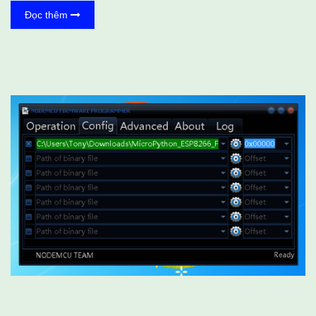
Đây là bài đầu tiên trong chuỗi bài chứng tỏ khả năng hắc ám của
Đọc thêm
module này. Tui sẽ hướng dẫn các bạn phát beacon thông tin để
quậy phá và cách phòng chống. Lưu ý là các bạn nên thực hành có
trách nhiệm nếu không muốn cục tình báo C2 gõ cửa hỏi thăm. 1
Chuẩn bị Đầu tiên các bạn vào Git ...