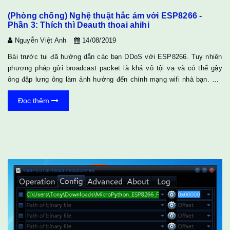
(Phòng chống) Nghệ thuật hắc ám với ESP8266 -
Phần 3: Thích thì Deauth thoai ahihi
Nguyễn Việt Anh
14/08/2019
Bài trước tui đã hướng dẫn các bạn DDoS với ESP8266. Tuy nhiên
phương pháp gửi broadcast packet là khá vô tội vạ và có thể gậy
ông đập lưng ông làm ảnh hưởng đến chính mạng wifi nhà bạn. Bài
này tui sẽ hướng dẫn các bạn tấn công có chủ đích hơn bằng cách
Đọc thêm
gửi deauthentication packet đến chính thiết bị mà bạn muốn DoS.
Lưu ý là các bạn nên thử nghiệm có trách nhiệm nếu không muốn
Công An gõ cửa hỏi thăm. 1 Nguyên lý Nếu các bạn quen với việc
hack wifi password thì phương pháp d...