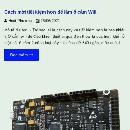
Cách mới tiết kiệm hơn để làm ổ cắm Wifi
Hoài Phương
26/06/2021
Mô tả dự án: - Tại sao lại là cách này và tiết kiệm hơn là bao nhiêu
? Ổ cắm wifi để điều khiển thiết bị qua điện thoại là quá tiện, khổ nỗi
một cái ổ cắm 2 cổng loại này thì cũng cỡ 549 ngàn, mắc quá, loại
khác thì một cổng cũng gần hai trăm ngàn, mua về thì lắp vào
Đọc thêm
nhưng lại phải vứt bỏ cái ổ cắm cũ đi hoặc lòng thòng thêm cái thiết
bị mới vào, ổ cắm wifi tiện thì đúng tiện nhưng mắc như vậy cho cái
ổ cắm thì đúng nhiều nhà ít xài là vậy. Sau một hồi mày mò thì tìm
ra được cách tạo ra...