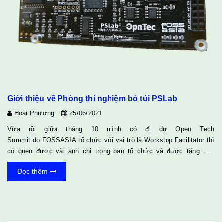
Giới thiệu về Phòng thí nghiệm bỏ túi PSLab
Hoài Phương
25/06/2021
Vừa rồi giữa tháng 10 mình có đi dự Open Tech
Summit do FOSSASIA tổ chức với vai trò là Workstop Facilitator thì
có quen được vài anh chị trong ban tổ chức và được tặng một
mạch PSLab về học chơi. Mình nghĩ board mạch này khá phù hợp
Đọc thêm
cho các bạn maker bởi nó có rất nhiều chức năng mà trước giờ
mình chưa bao giờ nghĩ là sẽ có thể sở hữu được một cái thứ gì có
thể làm được như vậy ngay trong phòng của mình. Giá bán của nó
tại sự kiện theo mình nhớ không nhầm là 1.2...