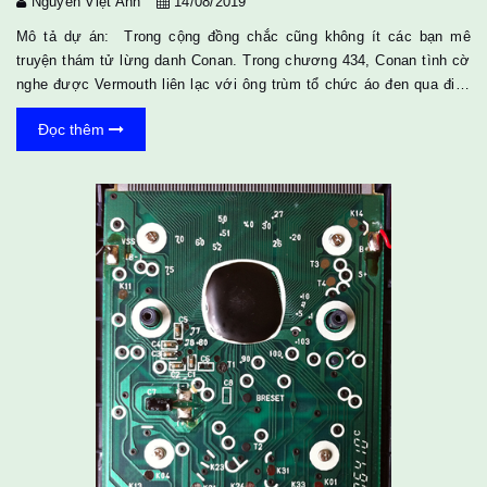
Nguyễn Việt Anh
14/08/2019
Mô tả dự án: Trong cộng đồng chắc cũng không ít các bạn mê
truyện thám tử lừng danh Conan. Trong chương 434, Conan tình cờ
nghe được Vermouth liên lạc với ông trùm tổ chức áo đen qua điện
thoại di động. Chắc là do ả sát thủ này không biết đến Raspberry Pi
Đọc thêm
nên không biết rằng âm thanh phát ra từ bàn phím điện thoại di động
có thể bị dùng để giải mã các thông tin quan trọng. Bài này tui sẽ
demo cho các bạn hack lấy số điện thoại dựa vào âm thanh bàn
phím với Raspberry Pi và webcam. 1...