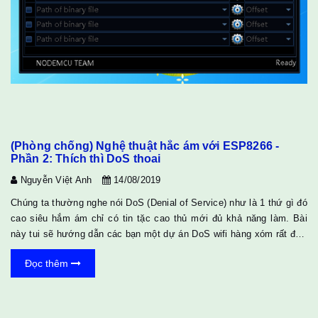
(Phòng chống) Nghệ thuật hắc ám với ESP8266 -
Phần 2: Thích thì DoS thoai
Nguyễn Việt Anh
14/08/2019
Chúng ta thường nghe nói DoS (Denial of Service) như là 1 thứ gì đó
cao siêu hắm ám chỉ có tin tặc cao thủ mới đủ khả năng làm. Bài
này tui sẽ hướng dẫn các bạn một dự án DoS wifi hàng xóm rất đơn
giản chỉ với 2 module ESP8266. Lưu ý là các bạn nên thử nghiệm
Đọc thêm
có trách nhiệm nếu không muốn cục tình báo C2 gõ cửa hỏi thăm. 1
Nguyên lý Trong giao tiếp không dây, người gửi các gói có thể điều
chỉnh tốc độ gửi tùy vào độ mạnh yếu của tín hiệu sóng. Nếu sóng
mạnh (gần router) thì ta có thể gửi nhan...