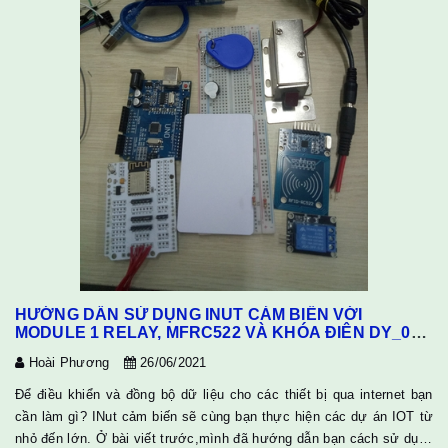
HƯỚNG DẪN SỬ DỤNG INUT CẢM BIẾN VỚI
MODULE 1 RELAY, MFRC522 VÀ KHÓA ĐIÊN DY_03
(bản V2)
Hoài Phương
26/06/2021
Để điều khiển và đồng bộ dữ liệu cho các thiết bị qua internet bạn
cần làm gì? INut cảm biến sẽ cùng bạn thực hiện các dự án IOT từ
nhỏ đến lớn. Ở bài viết trước,mình đã hướng dẫn bạn cách sử dụng