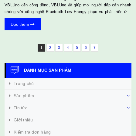
VBLUno đến cộng đồng, VBLUno đã giúp mọi người tiếp cận nhanh
chóng với công nghệ Bluetooth Low Energy phục vụ phát triển ứng
dụng Internet of Things. Bên cạnh các ưu điểm trên, VBLUno phiên
Đọc thêm
bản đầu tiên vẫn tồn tại khuyết điểm như: không tích hợp một
interface cho phép nạp và gỡ lỗi một cách dễ dàng. Với phiên bản
đầu tiên, để nạp/gỡ lỗi dễ dàng, người dùng cần sử dụng thêm mô
đun CMSIS-DAP, điều này gây trở ngại không nhỏ cho ngư...
1
2
3
4
5
6
7
DANH MỤC SẢN PHẨM
Trang chủ
Sản phẩm
Tin tức
Giới thiệu
Kiểm tra đơn hàng