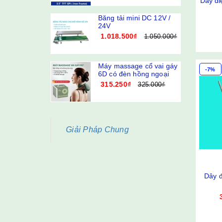
Dây đi
240x320 320x480 SPI
TFT
Băng tải mini DC 12V /
24V
1.018.500₫
1.050.000₫
Máy massage cổ vai gáy
-7%
6D có đèn hồng ngoại
315.250₫
325.000₫
Giải Pháp Chung
Dây đ