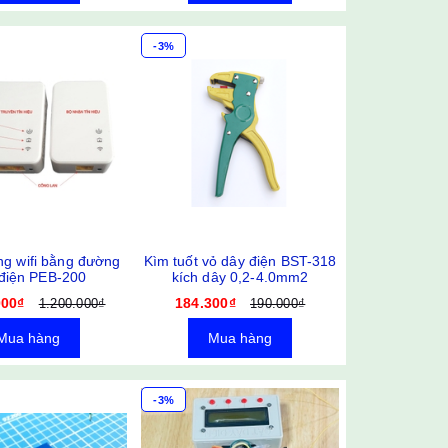
-3%
g wifi bằng đường
Kìm tuốt vỏ dây điện BST-318
điện PEB-200
kích dây 0,2-4.0mm2
000₫
184.300₫
1.200.000₫
190.000₫
Mua hàng
Mua hàng
-3%