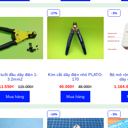
-17%
-3%
tuốt đầu dây điện 1-
Kìm cắt dây điện nhỏ PLATO-
Bộ mở rộn
3.2mm2
170
dây 
11.550₫
40.000₫
1.164.
115.000₫
48.000₫
Mua hàng
Mua hàng
-14%
-3%