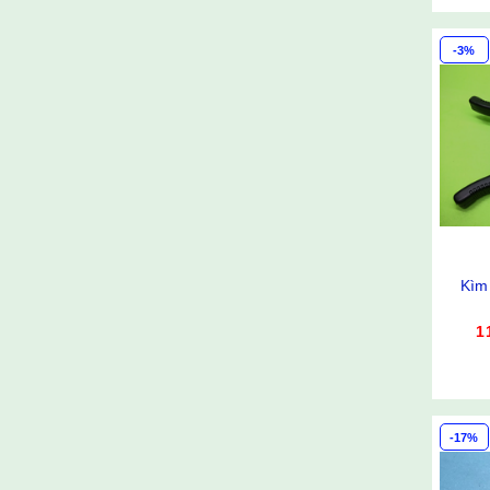
-3%
Kìm 
1
-17%