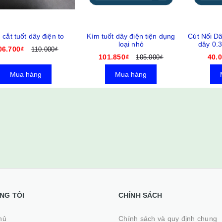
 cắt tuốt dây điện to
Kìm tuốt dây điện tiện dụng
Cút Nối D
loại nhỏ
dây 0.
06.700₫
110.000₫
101.850₫
40.
105.000₫
Mua hàng
Mua hàng
NG TÔI
CHÍNH SÁCH
ủ
Chính sách và quy định chung