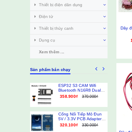
Thiết bị điện dân dụng
Điện tử
Dây đ
Thiết bị thủy canh
Dụng cụ
Xem thêm ...
Sản phẩm bán chạy
ESP32 S3 CAM Wifi
Bluetooth N16R8 Dual
Type-C
358.900₫
370.000₫
Cổng Nối Tiếp Mô Đun
5V / 3.3V PCB Adapter
ST7789V / ST7796S Màn
320.100₫
330.000₫
Hình LCD 3.5 Inch