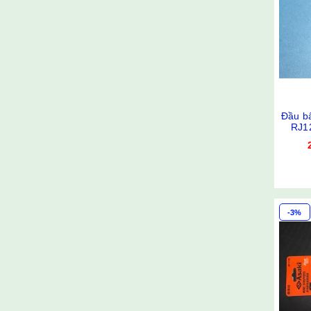
Đầu bấ
RJ12
-3%