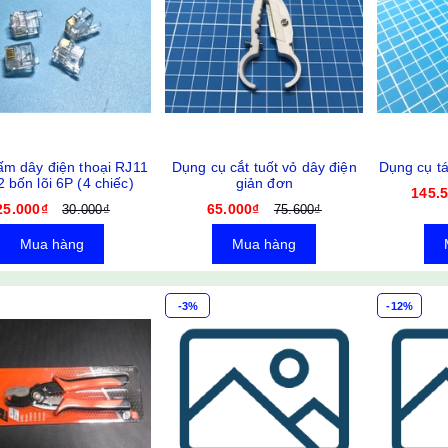
m dây điện thoại RJ11
Dụng cụ cắt tuốt vỏ dây điện
Dụng cụ tá
 bốn lõi 6P (4 chiếc)
giản đơn
145.
25.000₫
65.000₫
30.000₫
75.600₫
Mua hàng
Mua hàng
-3%
-12%