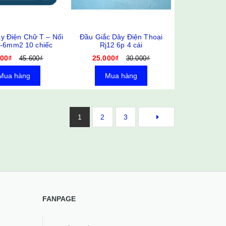
ây Điện Chữ T – Nối
Đầu Giắc Dây Điện Thoại
3-6mm2 10 chiếc
Rj12 6p 4 cái
000₫
25.000₫
45.600₫
30.000₫
Mua hàng
Mua hàng
1
2
3
FANPAGE