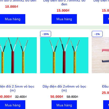
ện đôi 0.5mmx2 đỏ đen
Dây điện đôi 0.75mmx2 đỏ
Dây điện 
đen
10.000₫
15.000₫
15.
Mua hàng
Mua hàng
-15%
-1%
iện đôi 2.5mm vỏ bọc
Dây điện đôi 2x4mm vỏ bọc
Đầu 
(m)
(m)
25.
30.000₫
50.000₫
32.400₫
58.800₫
Mua hàng
Mua hàng