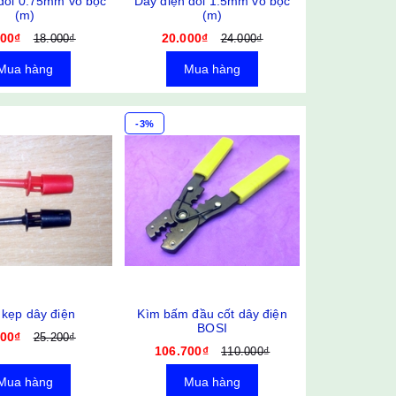
đôi 0.75mm vỏ bọc
Dây điện đôi 1.5mm vỏ bọc
(m)
(m)
000₫
20.000₫
18.000₫
24.000₫
Mua hàng
Mua hàng
-3%
kẹp dây điện
Kìm bấm đầu cốt dây điện
BOSI
000₫
25.200₫
106.700₫
110.000₫
Mua hàng
Mua hàng