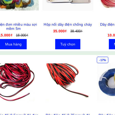
iện đơn nhiều màu sợi
Hộp nối dây điện chống cháy
Dây điện
mềm 5m
35.000₫
38.400₫
15.000₫
10.
18.000₫
Mua hàng
Tuỳ chọn
-17%
Nhựa in 3D PLA thuần
1kg
291.000₫
300.000₫
Đồng Hồ Đo Điện Vạn
Năng VOM Depee DE-
960TR
208.550₫
215.000₫