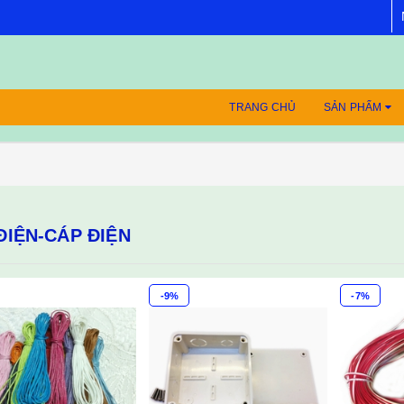
TRANG CHỦ
SẢN PHẨM
ĐIỆN-CÁP ĐIỆN
-9%
-7%