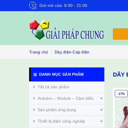
Giờ mở cửa: 8:00 - 21:00
Trang chủ
Dây điện-Cáp điện
DÂY 
DANH MỤC SẢN PHẨM
Tất cả sản phẩm
-17%
Arduino – Module – Cảm biến
Sản phẩm ứng dụng
Thiết bị điện công nghiệp