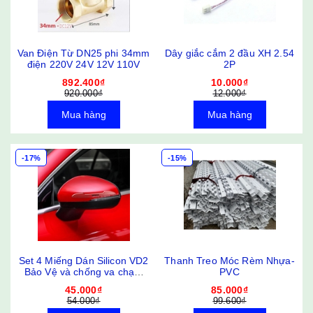
Van Điện Từ DN25 phi 34mm
Dây giắc cắm 2 đầu XH 2.54
điện 220V 24V 12V 110V
2P
892.400₫
10.000₫
920.000₫
12.000₫
Mua hàng
Mua hàng
-17%
-15%
Set 4 Miếng Dán Silicon VD2
Thanh Treo Móc Rèm Nhựa-
Bảo Vệ và chống va chạm
PVC
trầy xước Gương Chiếu Hậu,
45.000₫
85.000₫
Cửa Xe Hơi
54.000₫
99.600₫