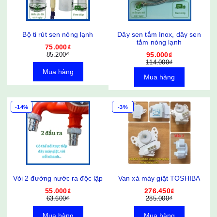
Bộ ti rút sen nóng lạnh
Dây sen tắm Inox, dây sen
tắm nóng lạnh
75.000₫
85.200₫
95.000₫
114.000₫
Mua hàng
Mua hàng
-14%
-3%
Vòi 2 đường nước ra độc lập
Van xả máy giặt TOSHIBA
55.000₫
276.450₫
63.600₫
285.000₫
Mua hàng
Mua hàng