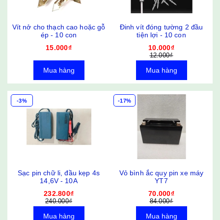
Vít nở cho thạch cao hoặc gỗ
Đinh vít đóng tường 2 đầu
ép - 10 con
tiện lợi - 10 con
15.000₫
10.000₫
12.000₫
Mua hàng
Mua hàng
-3%
-17%
Sạc pin chữ li, đầu kẹp 4s
Vỏ bình ắc quy pin xe máy
14,6V - 10A
YT7
232.800₫
70.000₫
240.000₫
84.000₫
Mua hàng
Mua hàng