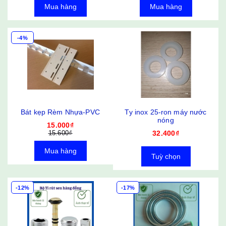
Mua hàng
Mua hàng
-4%
Bát kẹp Rèm Nhựa-PVC
Ty inox 25-ron máy nước
nóng
15.000₫
15.600₫
32.400₫
Mua hàng
Tuỳ chọn
-12%
-17%