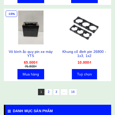
-15%
Vỏ bình ắc quy pin xe máy
Khung cố định pin 26800 -
YT5
1x3, 1x2
65.000₫
10.000₫
76.800₫
Mua hàng
Tuỳ chọn
1
2
3
...
16
DANH MỤC SẢN PHẨM