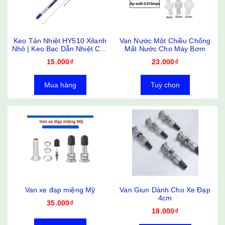
Keo Tản Nhiệt HY510 Xilanh
Van Nước Một Chiều Chống
Nhỏ | Keo Bạc Dẫn Nhiệt Cho
Mất Nước Cho Máy Bơm
CPU
15.000₫
23.000₫
Mua hàng
Tuỳ chọn
Van xe đạp miệng Mỹ
Van Giun Dành Cho Xe Đạp
4cm
35.000₫
18.000₫