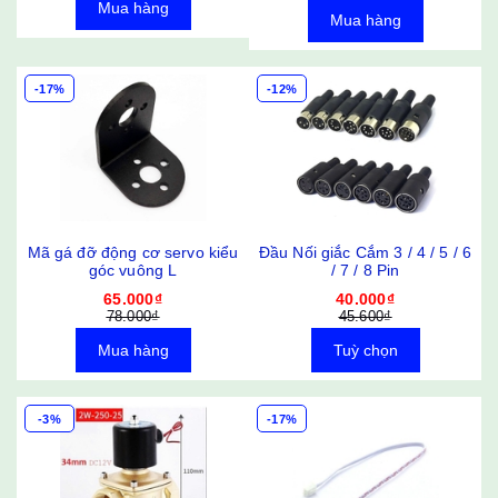
Mua hàng
Mua hàng
-17%
-12%
Mã gá đỡ động cơ servo kiểu
Đầu Nối giắc Cắm 3 / 4 / 5 / 6
góc vuông L
/ 7 / 8 Pin
65.000₫
40.000₫
78.000₫
45.600₫
Mua hàng
Tuỳ chọn
-3%
-17%