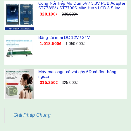
Cổng Nối Tiếp Mô Đun 5V / 3.3V PCB Adapter
ST7789V / ST7796S Màn Hình LCD 3.5 Inch
240x320 320x480 SPI TFT
320.100₫
330.000₫
Băng tải mini DC 12V / 24V
1.018.500₫
1.050.000₫
Máy massage cổ vai gáy 6D có đèn hồng
ngoại
315.250₫
325.000₫
Giải Pháp Chung