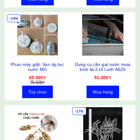
-14%
Phao máy giặt- Van áp lực
Dụng cụ cần gạt nước mưa
nước MG
kính lái ô tô Lưỡi A6Z6
65.000₫
51.000₫
75.600₫
Tuỳ chọn
Mua hàng
-17%