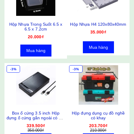
Hộp Nhựa Trong Suốt 6.5 x
Hộp Nhựa H4 120x80x40mm
6.5 x 7.2cm
35.000₫
20.000₫
Mua hàng
Mua hàng
-3%
-3%
Box ổ cứng 3.5 inch Hộp
Hộp đựng dụng cụ đồ nghề
đựng ổ cứng gắn ngoài có nút
có khay
nguồn HDD Box 3.0 2.0 3.5"
339.500₫
203.700₫
Sata chính hãng ShuoLe Box
350.000₫
210.000₫
3.5 inch