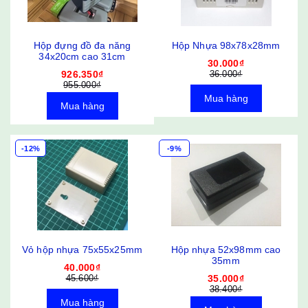
Hộp đựng đồ đa năng
Hộp Nhựa 98x78x28mm
34x20cm cao 31cm
30.000₫
926.350₫
36.000₫
955.000₫
Mua hàng
Mua hàng
-12%
-9%
Vỏ hộp nhựa 75x55x25mm
Hộp nhựa 52x98mm cao
35mm
40.000₫
45.600₫
35.000₫
38.400₫
Mua hàng