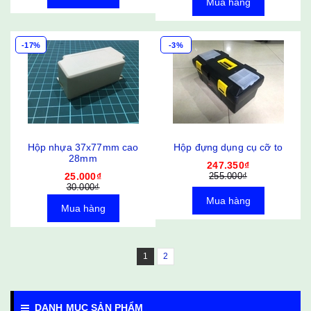
Mua hàng
-17%
-3%
Hộp nhựa 37x77mm cao
Hộp đựng dụng cụ cỡ to
28mm
247.350₫
25.000₫
255.000₫
30.000₫
Mua hàng
Mua hàng
1
2
DANH MỤC SẢN PHẨM