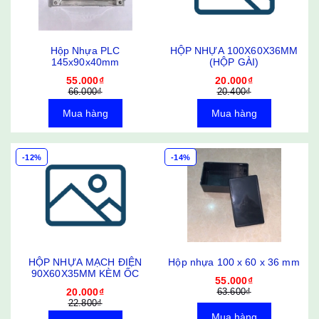
Hộp Nhựa PLC
HỘP NHỰA 100X60X36MM
145x90x40mm
(HỘP GÀI)
55.000₫
20.000₫
66.000₫
20.400₫
Mua hàng
Mua hàng
-12%
-14%
HỘP NHỰA MẠCH ĐIỆN
Hộp nhựa 100 x 60 x 36 mm
90X60X35MM KÈM ỐC
55.000₫
20.000₫
63.600₫
22.800₫
Mua hàng