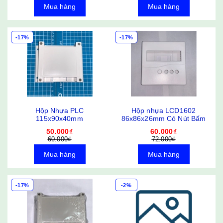
Mua hàng
Mua hàng
-17%
-17%
Hộp Nhựa PLC
Hộp nhựa LCD1602
115x90x40mm
86x86x26mm Có Nút Bấm
50.000₫
60.000₫
60.000₫
72.000₫
Mua hàng
Mua hàng
-17%
-2%