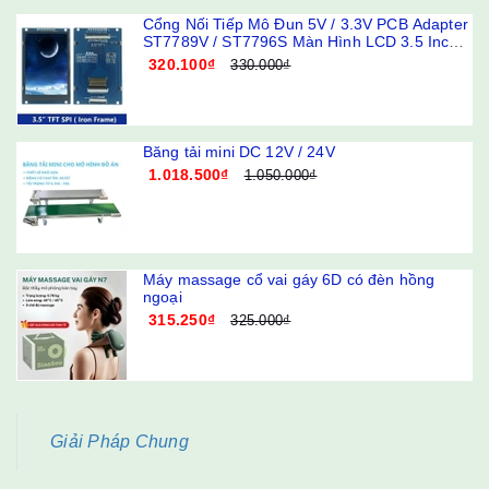
Cổng Nối Tiếp Mô Đun 5V / 3.3V PCB Adapter
ST7789V / ST7796S Màn Hình LCD 3.5 Inch
240x320 320x480 SPI TFT
320.100₫
330.000₫
Băng tải mini DC 12V / 24V
1.018.500₫
1.050.000₫
Máy massage cổ vai gáy 6D có đèn hồng
ngoại
315.250₫
325.000₫
Giải Pháp Chung