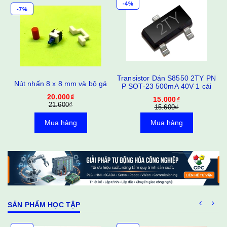
-4%
-7%
C
Transistor Dán S8550 2TY PN
Nút nhấn 8 x 8 mm và bộ gá
P SOT-23 500mA 40V 1 cái
20.000₫
15.000₫
21.600₫
15.600₫
Mua hàng
Mua hàng
SẢN PHẨM HỌC TẬP