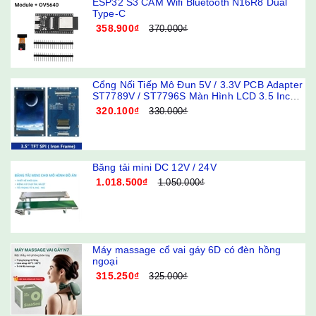
ESP32 S3 CAM Wifi Bluetooth N16R8 Dual
Type-C
358.900₫
370.000₫
Cổng Nối Tiếp Mô Đun 5V / 3.3V PCB Adapter
ST7789V / ST7796S Màn Hình LCD 3.5 Inch
240x320 320x480 SPI TFT
320.100₫
330.000₫
Băng tải mini DC 12V / 24V
1.018.500₫
1.050.000₫
Máy massage cổ vai gáy 6D có đèn hồng
ngoại
315.250₫
325.000₫