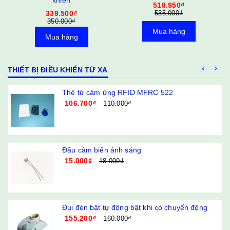
khiển
518.950₫
339.500₫
535.000₫
350.000₫
Mua hàng
Mua hàng
THIẾT BỊ ĐIỀU KHIỂN TỪ XA
g
Thẻ từ cảm ứng RFID MFRC 522
106.700₫
110.000₫
Đầu cảm biến ánh sáng
15.000₫
18.000₫
Đui đèn bật tự động bật khi có chuyển động
155.200₫
160.000₫