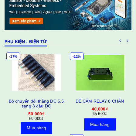
PHỤ KIỆN - ĐIỆN TỬ
-17%
-12%
Bộ chuyển đổi thẳng DC 5.5
ĐẾ CẮM RELAY 8 CHÂN
sang 8 đầu DC
40.000₫
50.000₫
45.600₫
60.000₫
Mua hàng
Mua hàng