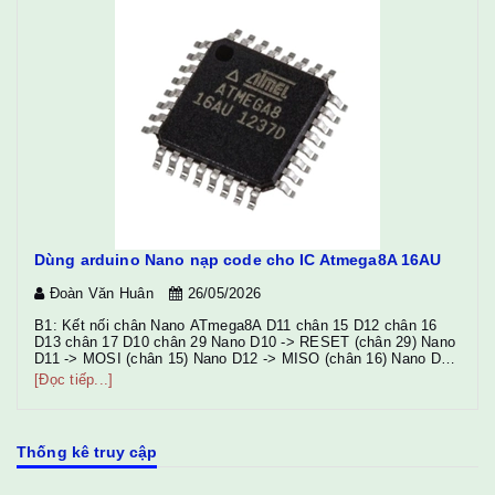
Dùng arduino Nano nạp code cho IC Atmega8A 16AU
Đoàn Văn Huân
26/05/2026
(
10
B1: Kết nối chân Nano ATmega8A D11 chân 15 D12 chân 16
D13 chân 17 D10 chân 29 Nano D10 -> RESET (chân 29) Nano
D11 -> MOSI (chân 15) Nano D12 -> MISO (chân 16) Nano D13
-> SCK (chân 17) Nano 5V -> VCC + AVCC (chân 18) Nano
[Đọc tiếp...]
GND -> GND Chú ý: Gắn tụ 10µF ...
Thống kê truy cập