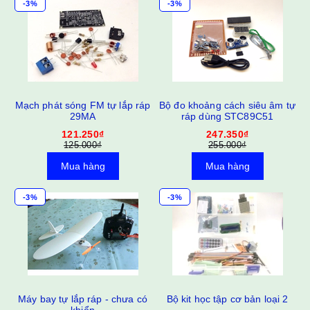
-3%
-3%
ID
Mạch phát sóng FM tự lắp ráp
Bộ đo khoảng cách siêu âm tự
29MA
ráp dùng STC89C51
121.250₫
247.350₫
125.000₫
255.000₫
Mua hàng
Mua hàng
-3%
-3%
áp
Máy bay tự lắp ráp - chưa có
Bộ kit học tập cơ bản loại 2