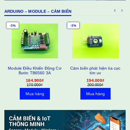
ARDUINO – MODULE – CẢM BIẾN
-3%
-3%
Module Điều Khiển Động Cơ
Cảm biến phát hiện tia cực
Bước TB6560 3A
tím uv
164.900₫
194.000₫
170.000₫
200.000₫
Mua hàng
Mua hàng