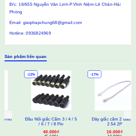
Đ/c: 18/655 Nguyễn Văn Linh-P.Vĩnh Niệm-Lê Chân-Hải
Phòng
Email: giaiphapchung68@gmail.com
Hotline: 0936824969
Sản phẩm liên quan
-12%
-17%
Đầu Nối giắc Cắm 3 / 4 / 5
Dây giắc cắm 2 đầu XH
/ 6 / 7 / 8 Pin
2.54 2P
40.000₫
10.000₫