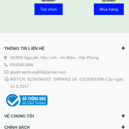
45.600₫
12.000₫
Tuỳ chọn
Mua hàng
THÔNG TIN LIÊN HỆ
18/655 Nguyễn Văn Linh - An Biên - Hải Phòng
0393451866
giaiphapchung68@gmail.com
MSTCN: 8134294927; GPĐKKD Số: 02C8002308-Cấp ngày:
10.5.2017
VỀ CHÚNG TÔI
CHÍNH SÁCH