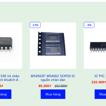
-3%
562 SOP20 IC
IC PIC 18F2550
IC số 40
hân dán
CD4017B
310.400₫
320.000₫
5.0
102.000₫
hàng
Mua hàng
Mua