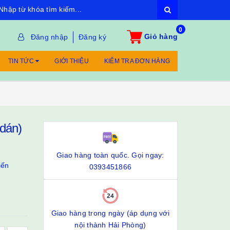
0
Giỏ hàng
Đăng nhập
Đăng ký
TIN TỨC
GIỚI THIỆU
KIỂM TRA ĐƠN HÀNG
dán)
Giao hàng toàn quốc. Gọi ngay:
iến
0393451866
Giao hàng trong ngày (áp dụng với
nội thành Hải Phòng)