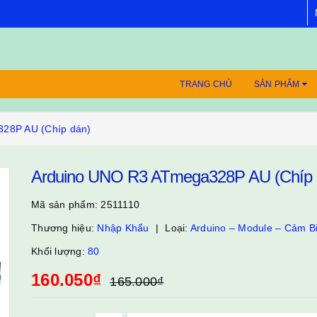
TRANG CHỦ
SẢN PHẨM
28P AU (Chíp dán)
Arduino UNO R3 ATmega328P AU (Chíp 
Mã sản phẩm:
2511110
Thương hiệu:
Nhập Khẩu
Loại:
Arduino – Module – Cảm B
Khối lượng:
80
160.050₫
165.000₫