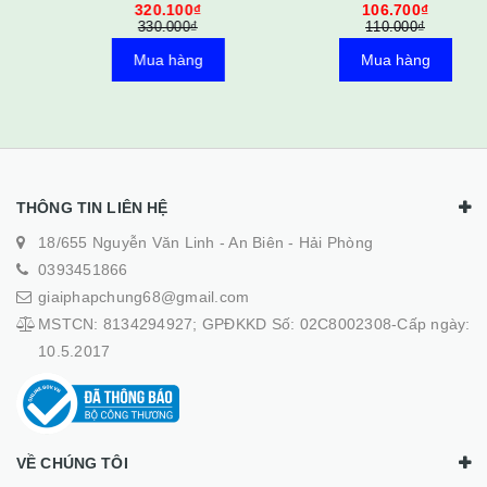
320.100₫
106.700₫
Hình LCD 3.5 Inch
330.000₫
110.000₫
240x320 320x480 SPI TFT
Mua hàng
Mua hàng
THÔNG TIN LIÊN HỆ
18/655 Nguyễn Văn Linh - An Biên - Hải Phòng
0393451866
giaiphapchung68@gmail.com
MSTCN: 8134294927; GPĐKKD Số: 02C8002308-Cấp ngày:
10.5.2017
VỀ CHÚNG TÔI