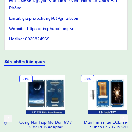
Đ/c: 18/655 Nguyễn Văn Linh-P.Vĩnh Niệm-Lê Chân-Hải
Phòng
Email: giaiphapchung68@gmail.com
Website: https://giaiphapchung.vn
Hotline: 0936824969
Sản phẩm liên quan
-3%
-3%
Cổng Nối Tiếp Mô Đun 5V /
Màn hình màu LCD TFT
3.3V PCB Adapter
1.9 Inch IPS 170x320
ST7789V / ST7796S Màn
ST7789