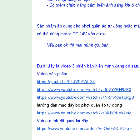
- Có thêm chức năng cảm biến ánh sáng khi ở ch
Sản phẩm áp dụng cho phơi quần áo tự động hoặc mái 
có thể dùng motor DC 24V vẫn được.
Nếu bạn ok thì mai mình gửi bạn
Dưới đây là video 3 phiên bản hiện mình đang có sẵn
Video sản phẩm:
https://youtu.be/FTJV9PWftXk
https://www.youtube.com/watch?
v=5_ZYYGN95P0
https://www.youtube.com/watch?
v=NRmKdeTqRgU
hướng dẫn mắc dây bộ phơi quần áo tự động
https://www.youtube.com/watch?
v=9RfYRDeX2sM
Video mình đã quay lại đây.
https://www.youtube.com/watch?
v=On05NCBOtaE