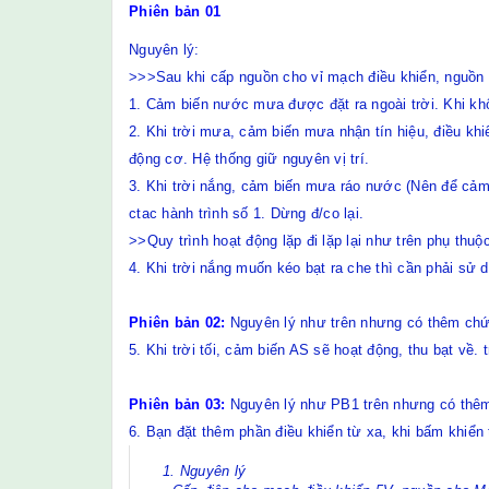
Phiên bản 01
Nguyên lý:
>>>Sau khi cấp nguồn cho vỉ mạch điều khiển, nguồn 
1. Cảm biến nước mưa được đặt ra ngoài trời. Khi kh
2. Khi trời mưa, cảm biến mưa nhận tín hiệu, điều kh
động cơ. Hệ thống giữ nguyên vị trí.
3. Khi trời nắng, cảm biến mưa ráo nước (Nên để cảm
ctac hành trình số 1. Dừng đ/co lại.
>>Quy trình hoạt động lặp đi lặp lại như trên phụ thuộ
4. Khi trời nắng muốn kéo bạt ra che thì cần phải sử 
Phiên bản 02:
Nguyên lý như trên nhưng có thêm chứ
5. Khi trời tối, cảm biến AS sẽ hoạt động, thu bạt về.
Phiên bản 03:
Nguyên lý như PB1 trên nhưng có thêm
6. Bạn đặt thêm phần điều khiển từ xa, khi bấm khiển 
1. Nguyên lý