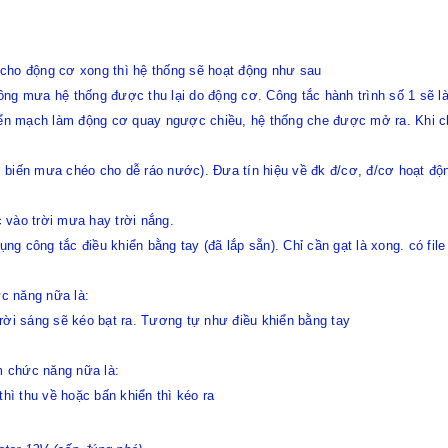
cho động cơ xong thì hệ thống sẽ hoạt động như sau
ông mưa hệ thống được thu lại do động cơ. Công tắc hành trình số 1 sẽ 
iển mạch làm động cơ quay ngược chiều, hệ thống che được mở ra. Khi ch
 biến mưa chéo cho dễ ráo nước). Đưa tín hiệu về đk đ/cơ, đ/cơ hoạt độn
c vào trời mưa hay trời nắng.
dụng công tắc điều khiển bằng tay (đã lắp sẵn). Chỉ cần gạt là xong. có fi
c năng nữa là:
 trời sáng sẽ kéo bạt ra. Tương tự như điều khiển bằng tay
 chức năng nữa là:
thì thu về hoặc bấn khiển thì kéo ra