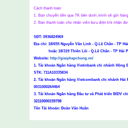
Cách thanh toán:
1. Bạn chuyển tiền qua TK bên dưới,mình sẽ gửi hàn
2. Bạn thanh toán cho nhân viên bưu điện khi nhận đ
SĐT: 0936824969
Địa chỉ: 18/655 Nguyễn Văn Linh - Q.Lê Chân - TP H
hoặc
18/319 Thiên Lôi - Q.Lê Chân - TP Hải
Website:
http://giaiphapchung.
vn/
1. Tài khoản Ngân hàng Vietinbank chi nhánh Hồng
STK: 711A10335834
2. Tài khoản Ngân hàng Vietcombank chi nhánh Hải
0031000264464
3. Tài khoản Ngân hàng Đầu tư và Phát triển BIDV c
32110000159798
Tên Tài khoản: Đoàn Văn Huân