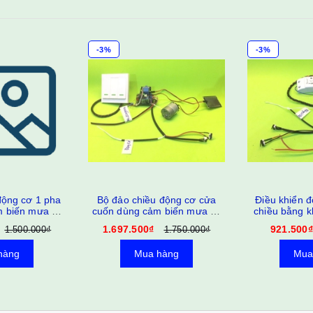
-3%
-3%
động cơ 1 pha
Bộ đảo chiều động cơ cửa
Điều khiển 
 biến mưa có
cuốn dùng cảm biến mưa và
chiều bằng k
 trình
khiển RF PB7
có giới hạn
1.697.500₫
921.500₫
1.500.000₫
1.750.000₫
t
hàng
Mua hàng
Mua