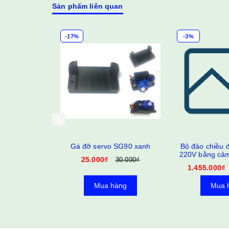
Sản phẩm liên quan
-17%
-3%
ước 12V
Gá đỡ servo SG90 xanh
Bộ đảo chiều 
220V bằng cảm
25.000₫
60.000₫
30.000₫
CT hành
1.455.000₫
àng
Mua hàng
Mua 