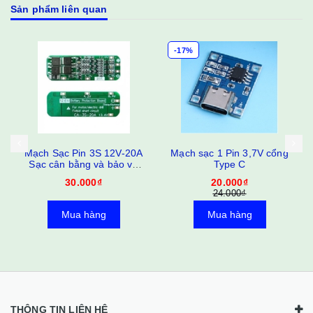
Sản phẩm liên quan
-17%
-17%
c Pin 3S 12V-20A
Mạch sạc 1 Pin 3,7V cổng
Mạch sạc và 
 bằng và bảo vệ
Type C
3.2V 3A 
50 / Li-ion 3.7v
30.000₫
20.000₫
15.
24.000₫
18.0
Mua hàng
Mua hàng
Mua 
THÔNG TIN LIÊN HỆ