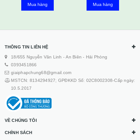
Mua 
Mua hàng
Mua hàng
THÔNG TIN LIÊN HỆ
18/655 Nguyễn Văn Linh - An Biên - Hải Phòng
0393451866
giaiphapchung68@gmail.com
MSTCN: 8134294927; GPĐKKD Số: 02C8002308-Cấp ngày:
10.5.2017
VỀ CHÚNG TÔI
CHÍNH SÁCH