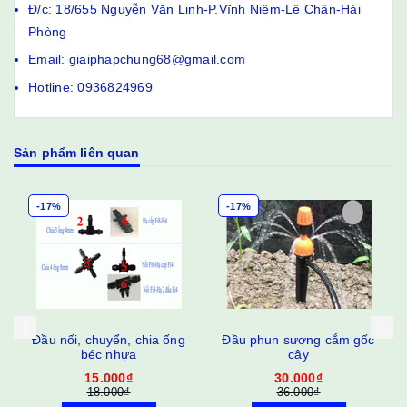
Đ/c: 18/655 Nguyễn Văn Linh-P.Vĩnh Niệm-Lê Chân-Hải
Phòng
Email: giaiphapchung68@gmail.com
Hotline: 0936824969
Sản phẩm liên quan
-17%
-7%
 chuyển, chia ống
Đầu phun sương cắm gốc
Đầu béc p
béc nhựa
cây
20.
15.000₫
30.000₫
21.6
18.000₫
36.000₫