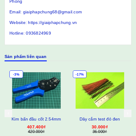
Phòng
Email: giaiphapchung68@gmail.com
Website: https://giaiphapchung.vn
Hotline: 0936824969
Sản phẩm liên quan
-3%
-17%
Kìm bấn đầu cốt 2.54mm
Dây cắm test đỏ đen
407.400₫
30.000₫
420.000₫
36.000₫