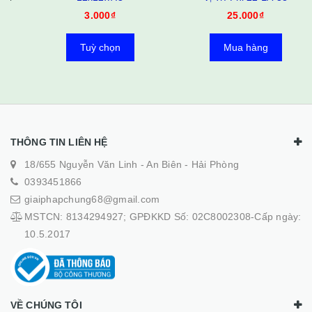
3.000₫
25.000₫
Tuỳ chọn
Mua hàng
THÔNG TIN LIÊN HỆ
18/655 Nguyễn Văn Linh - An Biên - Hải Phòng
0393451866
giaiphapchung68@gmail.com
MSTCN: 8134294927; GPĐKKD Số: 02C8002308-Cấp ngày:
10.5.2017
VỀ CHÚNG TÔI