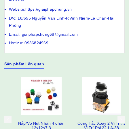
Website:https://giaiphapchung.vn
Đ/c: 18/655 Nguyễn Văn Linh-P.Vĩnh Niệm-Lê Chân-Hải
Phòng
Email: giaiphapchung68@gmail.com
Hotline: 0936824969
Sản phẩm liên quan
Nắp/Vỏ Nút Nhấn 4 chân
Công Tắc Xoay 2 Vị Trí, 3
12x12x7.3
Vị Trí Phi 22 LA-38