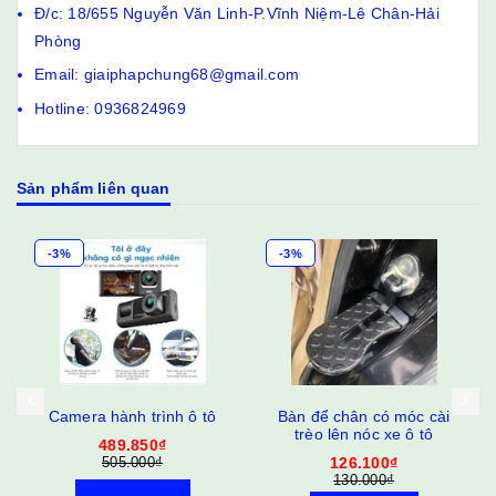
Đ/c: 18/655 Nguyễn Văn Linh-P.Vĩnh Niệm-Lê Chân-Hải
Phòng
Email: giaiphapchung68@gmail.com
Hotline: 0936824969
Sản phẩm liên quan
-3%
-1%
Bàn để chân có móc cài
Dây chia cầu chì ô tô
trèo lên nóc xe ô tô
25.000₫
126.100₫
25.200₫
130.000₫