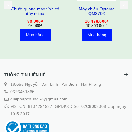
Chuột quang máy tính có
Máy chiếu Optoma
dây mitsu
QM370X
80.000₫
10.476.000₫
96.000₫
10.800.000₫
Mua hàng
Mua hàng
THÔNG TIN LIÊN HỆ
18/655 Nguyễn Văn Linh - An Biên - Hải Phòng
0393451866
giaiphapchung68@gmail.com
MSTCN: 8134294927; GPĐKKD Số: 02C8002308-Cấp ngày:
10.5.2017