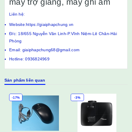
máy trợ giảng, máy ghi âm
Liên hệ:
Website:https://giaiphapchung.vn
Đ/c: 18/655 Nguyễn Văn Linh-P.Vĩnh Niệm-Lê Chân-Hải
Phòng
Email: giaiphapchung68@gmail.com
Hotline: 0936824969
Sản phẩm liên quan
-17%
-3%