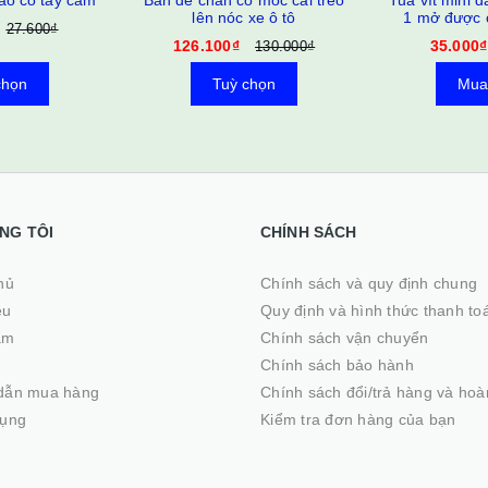
ao có tay cầm
Bàn để chân có móc cài trèo
Tua vít mini 
lên nóc xe ô tô
1 mở được c
27.600₫
ĐIỆN TỬ gia
126.100₫
35.000₫
130.000₫
thoại
chọn
Tuỳ chọn
Mua
NG TÔI
CHÍNH SÁCH
ủ
Chính sách và quy định chung
ệu
Quy định và hình thức thanh to
ẩm
Chính sách vận chuyển
Chính sách bảo hành
dẫn mua hàng
Chính sách đổi/trả hàng và hoà
dụng
Kiểm tra đơn hàng của bạn