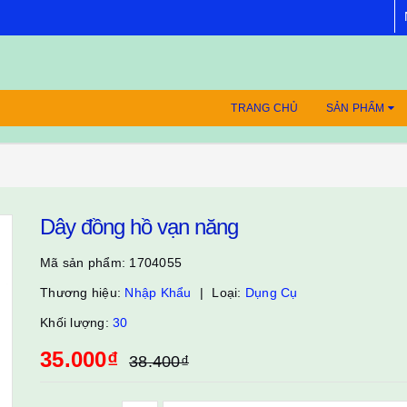
TRANG CHỦ
SẢN PHẨM
g
Dây đồng hồ vạn năng
Mã sản phẩm:
1704055
Thương hiệu:
Nhập Khẩu
Loại:
Dụng Cụ
Khối lượng:
30
35.000₫
38.400₫