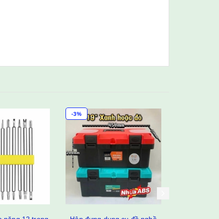
-3%
-4%