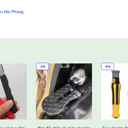
ân-Hải Phòng
-3%
-6%