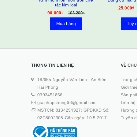
ắt tuốt uốn
Kìm mõm lõm uốn tròn chế
Dụng cụ mài d
 điện
tác kim loại
25.000₫
90.000₫
160.000₫
103.200₫
àng
Mua hàng
Tuỳ 
THÔNG TIN LIÊN HỆ
VỀ CHÚ
18/655 Nguyễn Văn Linh - An Biên -
Trang ch
Hải Phòng
Giới thi
0393451866
Sản ph
giaiphapchung68@gmail.com
Liên hệ
MSTCN: 8134294927; GPĐKKD Số:
Hướng 
02C8002308-Cấp ngày: 10.5.2017
Tuyển 