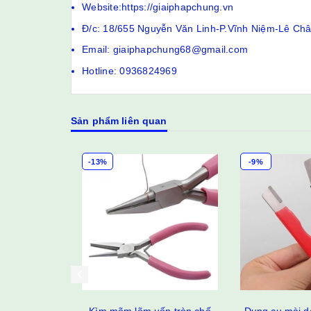
Website:https://giaiphapchung.vn
Đ/c: 18/655 Nguyễn Văn Linh-P.Vĩnh Niệm-Lê Ch
Email: giaiphapchung68@gmail.com
Hotline: 0936824969
Sản phẩm liên quan
-13%
-9%