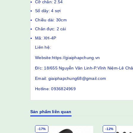
Cỡ chân: 2.54
Số dây: 4 sợi
Chiều dài: 30cm
Chân đực: 2 cái
Mã: XH-4P
Liên hệ:
Website:https://giaiphapchung.vn
Đ/c: 18/655 Nguyễn Văn Linh-P.Vĩnh Niệm-Lê Ch
Email: giaiphapchung68@gmail.com
Hotline: 0936824969
Sản phẩm liên quan
-12%
-17%