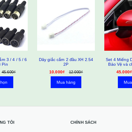
2 đầu XH 2.54
Set 4 Miếng Dán Silicon VD2
Thanh Treo 
P
Bảo Vệ và chống va chạm
P
trầy xước Gương Chiếu Hậu,
45.000₫
85.000₫
12.000₫
54.000₫
Cửa Xe Hơi
hàng
Mua hàng
Mua
NG TÔI
CHÍNH SÁCH