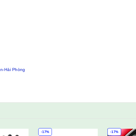
ân-Hải Phòng
-17%
-15%