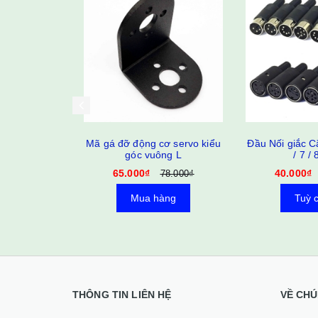
ơ servo kiểu
Đầu Nối giắc Cắm 3 / 4 / 5 / 6
Dây giắc cắm 
ng L
/ 7 / 8 Pin
2
40.000₫
10.000₫
78.000₫
45.600₫
àng
Tuỳ chọn
Mua 
THÔNG TIN LIÊN HỆ
VỀ CHÚ