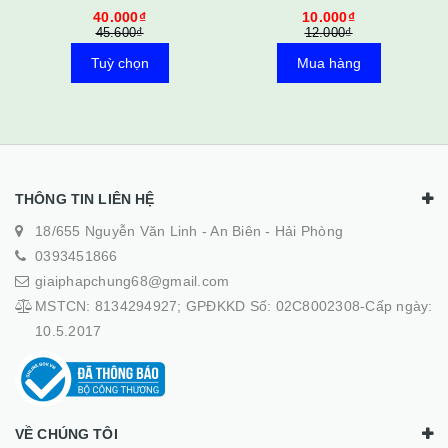
40.000₫
10.000₫
45.600₫
12.000₫
Tuỳ chọn
Mua hàng
THÔNG TIN LIÊN HỆ
18/655 Nguyễn Văn Linh - An Biên - Hải Phòng
0393451866
giaiphapchung68@gmail.com
MSTCN: 8134294927; GPĐKKD Số: 02C8002308-Cấp ngày:
10.5.2017
VỀ CHÚNG TÔI