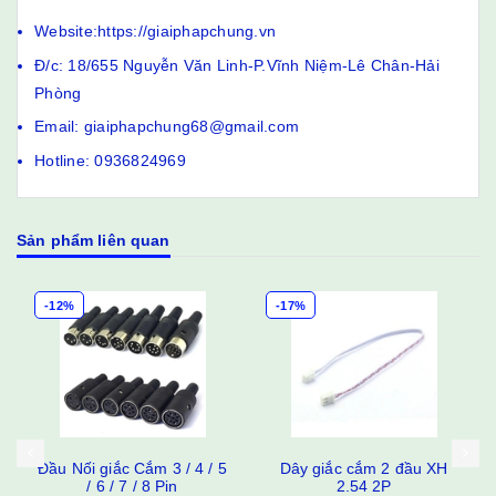
Website:https://giaiphapchung.vn
Đ/c: 18/655 Nguyễn Văn Linh-P.Vĩnh Niệm-Lê Chân-Hải
Phòng
Email: giaiphapchung68@gmail.com
Hotline: 0936824969
Sản phẩm liên quan
-12%
-17%
Đầu Nối giắc Cắm 3 / 4 / 5
Dây giắc cắm 2 đầu XH
/ 6 / 7 / 8 Pin
2.54 2P