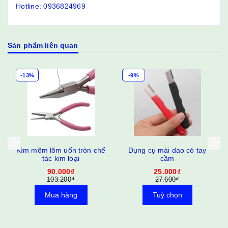
Hotline: 0936824969
Sản phẩm liên quan
-13%
-9%
Kìm mõm lõm uốn tròn chế
Dụng cụ mài dao có tay
tác kim loại
cầm
90.000₫
25.000₫
103.200₫
27.600₫
Mua hàng
Tuỳ chọn