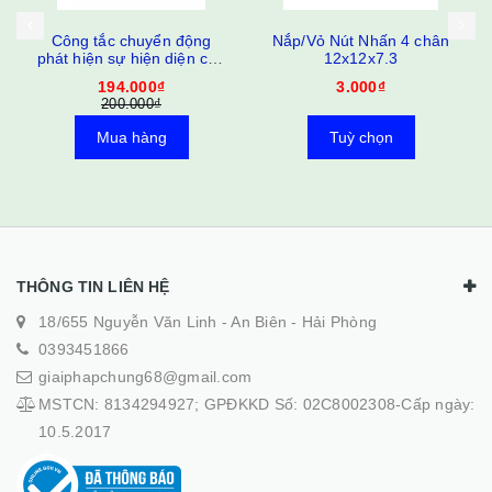
Nắp/Vỏ Nút Nhấn 4 chân
Công Tắc Xoay 2 Vị Trí, 3
a
12x12x7.3
Vị Trí Phi 22 LA-38
3.000₫
25.000₫
Tuỳ chọn
Mua hàng
THÔNG TIN LIÊN HỆ
18/655 Nguyễn Văn Linh - An Biên - Hải Phòng
0393451866
giaiphapchung68@gmail.com
MSTCN: 8134294927; GPĐKKD Số: 02C8002308-Cấp ngày:
10.5.2017