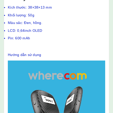
Kích thước: 38×38×13 mm
Khối lượng: 50g
Màu săc: Đen, hồng.
LCD: 0,64inch OLED
Pin: 600 mAh
Hướng dẫn sử dụng