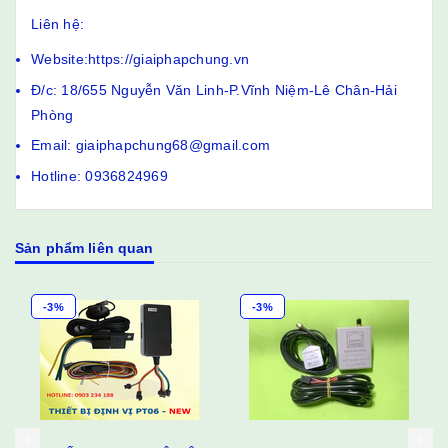
Liên hệ:
Website:https://giaiphapchung.vn
Đ/c: 18/655 Nguyễn Văn Linh-P.Vĩnh Niệm-Lê Chân-Hải
Phòng
Email: giaiphapchung68@gmail.com
Hotline: 0936824969
Sản phẩm liên quan
-3%
-3%