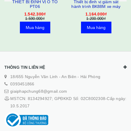
THIẾT BỊ ĐỊNH VỊ Ô TÔ
Thiết bị đinh vị giám sát
PT06
hành trình BK88M xe máy
1.542.300₫
1.164.000₫
1.590.000₫
1.200.000₫
Mua hàng
Mua hàng
THÔNG TIN LIÊN HỆ
18/655 Nguyễn Văn Linh - An Biên - Hải Phòng
0393451866
giaiphapchung68@gmail.com
MSTCN: 8134294927; GPĐKKD Số: 02C8002308-Cấp ngày:
10.5.2017