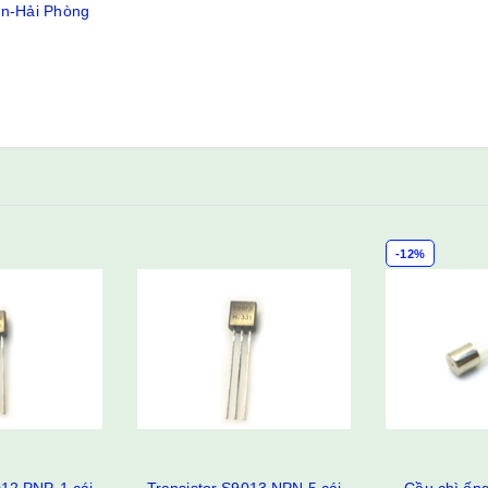
ân-Hải Phòng
-12%