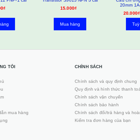
012 PNP-1 cái
Transistor S9013 NPN 5 cái
Cầu chì ống
20mm 1A-
00₫
15.000₫
20.000₫
hàng
Mua hàng
Tuỳ
NG TÔI
CHÍNH SÁCH
ủ
Chính sách và quy định chung
ệu
Quy định và hình thức thanh to
ẩm
Chính sách vận chuyển
Chính sách bảo hành
dẫn mua hàng
Chính sách đổi/trả hàng và hoà
dụng
Kiểm tra đơn hàng của bạn