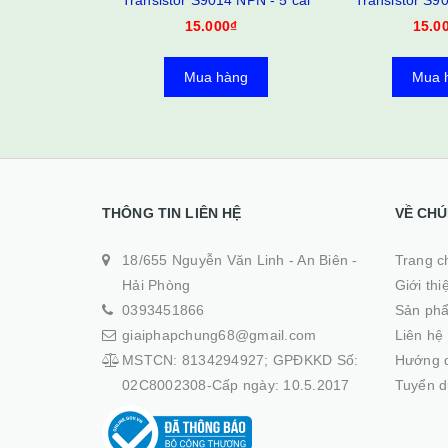
Transistor S9014 NPN - 5 cái
Transistor S9
15.000₫
15.0
Mua hàng
Mua 
THÔNG TIN LIÊN HỆ
VỀ CHÚ
18/655 Nguyễn Văn Linh - An Biên -
Trang ch
Hải Phòng
Giới thi
0393451866
Sản ph
giaiphapchung68@gmail.com
Liên hệ
MSTCN: 8134294927; GPĐKKD Số:
Hướng 
02C8002308-Cấp ngày: 10.5.2017
Tuyển 