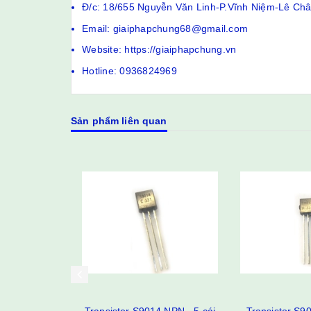
Đ/c: 18/655 Nguyễn Văn Linh-P.Vĩnh Niệm-Lê Ch
Email: giaiphapchung68@gmail.com
Website: https://giaiphapchung.vn
Hotline: 0936824969
Sản phẩm liên quan