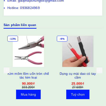
Email: giaiphapchung68@gmail.com
Hotline: 0936824969
Sản phẩm liên quan
-13%
-9%
Kìm mõm lõm uốn tròn chế
Dụng cụ mài dao có tay
tác kim loại
cầm
90.000₫
25.000₫
103.200₫
27.600₫
Mua hàng
Tuỳ chọn