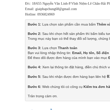
Đ/c: 18/655 Nguyễn Văn Linh-P.Vĩnh Niệm-Lê Chân-Hải P
Email: giaiphapchung68@gmail.com
Hotline: 0936824969
Bước 1:
 Lựa chọn sản phẩm cần mua bấm 
Thêm và
Bước 2:
 Sau khi chọn hết sản phẩm thì bấm biểu tư
Trong mục này bạn có thể thay đổi số lượng, chủng
Bước 3:
 Lựa chọn 
Thanh toán
Bạn vui lòng nhập thông tin: 
Email, Họ tên, Số điện 
Để theo dõi được đơn hàng của mình bạn vào mục 
Bước 4:
 Xem lại thông tin đặt hàng, điền chú thích 
0
Bước 5:
Sau khi nhận được đơn hàng bạn liên hệ 
Bước 6:
 Web chúng tôi có công cụ 
Kiểm tra đơn h
Trân trọng cảm ơn.