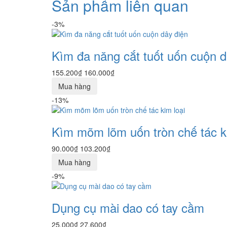
Sản phẩm liên quan
-3%
Kìm đa năng cắt tuốt uốn cuộn d
155.200₫
160.000₫
Mua hàng
-13%
Kìm mõm lõm uốn tròn chế tác k
90.000₫
103.200₫
Mua hàng
-9%
Dụng cụ mài dao có tay cầm
25.000₫
27.600₫