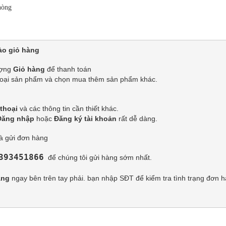
hòng
o giỏ hàng
ợng 
Giỏ hàng
 để thanh toán
 loại sản phẩm và chọn mua thêm sản phẩm khác.
thoại 
và các thông tin cần thiết khác.
Đăng nhập
 hoặc 
Đăng ký tài khoản
 rất dễ dàng.
và gửi đơn hàng
393451866
để chúng tôi gửi hàng sớm nhất.

àng
 ngay bên trên tay phải. bạn nhập SĐT để kiểm tra tình trạng đơn 