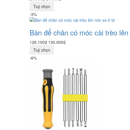
Tuỳ chọn
-3%
Bàn để chân có móc cài trèo lên 
126.100₫
130.000₫
Tuỳ chọn
-6%