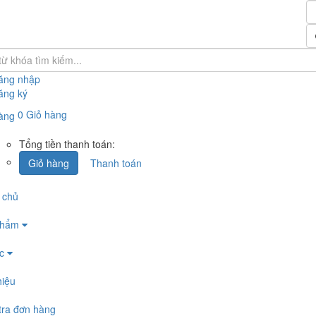
ăng nhập
ăng ký
0
Giỏ hàng
Tổng tiền thanh toán:
Giỏ hàng
Thanh toán
 chủ
phẩm
ức
hiệu
tra đơn hàng