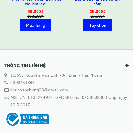
tác kim loại
cầm
90.000₫
25.000₫
103.200₫
27.600₫
Mua hàng
Tuỳ chọn
THÔNG TIN LIÊN HỆ
18/655 Nguyễn Văn Linh - An Biên - Hải Phòng
0393451866
giaiphapchung68@gmail.com
MSTCN: 8134294927; GPĐKKD Số: 02C8002308-Cấp ngày:
10.5.2017