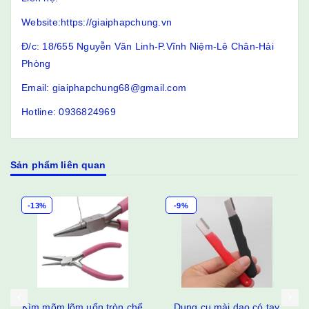
Website:https://giaiphapchung.vn
Đ/c: 18/655 Nguyễn Văn Linh-P.Vĩnh Niệm-Lê Chân-Hải
Phòng
Email: giaiphapchung68@gmail.com
Hotline: 0936824969
Sản phẩm liên quan
-13%
-9%
Kìm mõm lõm uốn tròn chế
Dụng cụ mài dao có tay