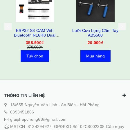
ESP32 S3 CAM Wifi
Lưỡi Cưa Lọng Cầm Tay
Bluetooth N16R8 Dual
ABS500
Type-C
358.900₫
20.000₫
370.000₫
Tuỳ chọn
Mua hàng
THÔNG TIN LIÊN HỆ
18/655 Nguyễn Văn Linh - An Biên - Hải Phòng
0393451866
giaiphapchung68@gmail.com
MSTCN: 8134294927; GPĐKKD Số: 02C8002308-Cấp ngày: