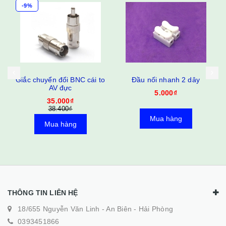
-9%
ển đổi BNC cái to
Đầu nối nhanh 2 dây
Giắc chuyển
AV đực
to AV
5.000₫
35.000₫
35.
38.400₫
38.4
Mua hàng
Mua hàng
Mua 
THÔNG TIN LIÊN HỆ
18/655 Nguyễn Văn Linh - An Biên - Hải Phòng
0393451866