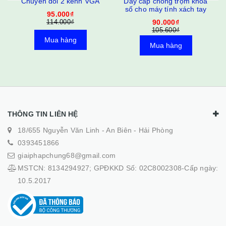
Dây cáp chống trộm khóa
Dây chuyển nguồn IDE
số cho máy tính xách tay
sang 2 nguồn SATA
90.000₫
95.000₫
105.600₫
114.000₫
Mua hàng
Mua hàng
THÔNG TIN LIÊN HỆ
18/655 Nguyễn Văn Linh - An Biên - Hải Phòng
0393451866
giaiphapchung68@gmail.com
MSTCN: 8134294927; GPĐKKD Số: 02C8002308-Cấp ngày:
10.5.2017