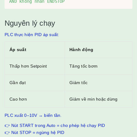
AND không nhấn ENDSTOP
Nguyên lý chạy
PLC thực hiện PID áp suất:
Áp suất
Hành động
Thấp hơn Setpoint
Tăng tốc bơm
Gần đạt
Giảm tốc
Cao hơn
Giảm về min hoặc dừng
PLC xuất 0–10V → biến tần.
👉 Nút START trong Auto = cho phép hệ chạy PID
👉 Nút STOP = ngừng hệ PID