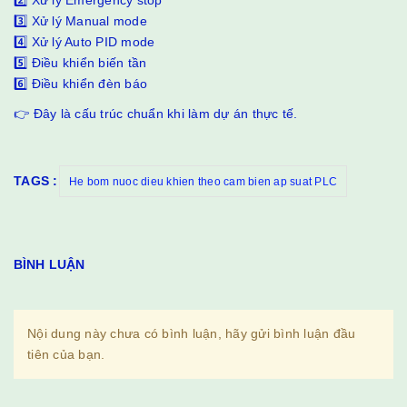
2️⃣ Xử lý Emergency stop
3️⃣ Xử lý Manual mode
4️⃣ Xử lý Auto PID mode
5️⃣ Điều khiển biến tần
6️⃣ Điều khiển đèn báo
👉 Đây là cấu trúc chuẩn khi làm dự án thực tế.
TAGS :
He bom nuoc dieu khien theo cam bien ap suat PLC
BÌNH LUẬN
Nội dung này chưa có bình luận, hãy gửi bình luận đầu
tiên của bạn.