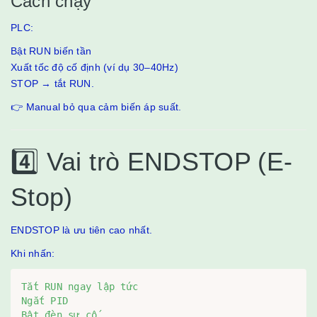
Cách chạy
PLC:
Bật RUN biến tần
Xuất tốc độ cố định (ví dụ 30–40Hz)
STOP → tắt RUN.
👉 Manual bỏ qua cảm biến áp suất.
4️⃣ Vai trò ENDSTOP (E-
Stop)
ENDSTOP là ưu tiên cao nhất.
Khi nhấn:
Tắt RUN ngay lập tức

Ngắt PID

Bật đèn sự cố