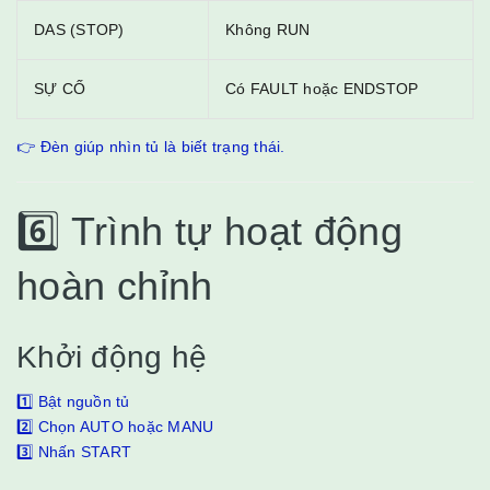
DAS (STOP)
Không RUN
SỰ CỐ
Có FAULT hoặc ENDSTOP
👉 Đèn giúp nhìn tủ là biết trạng thái.
6️⃣ Trình tự hoạt động
hoàn chỉnh
Khởi động hệ
1️⃣ Bật nguồn tủ
2️⃣ Chọn AUTO hoặc MANU
3️⃣ Nhấn START