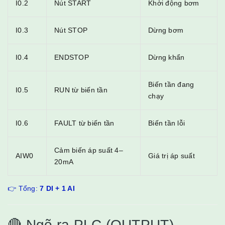
I0.2
Nút START
Khởi động bơm
I0.3
Nút STOP
Dừng bơm
I0.4
ENDSTOP
Dừng khẩn
Biến tần đang
I0.5
RUN từ biến tần
chạy
I0.6
FAULT từ biến tần
Biến tần lỗi
Cảm biến áp suất 4–
AIW0
Giá trị áp suất
20mA
👉 Tổng:
7 DI + 1 AI
🔴 Ngõ ra PLC (OUTPUT)