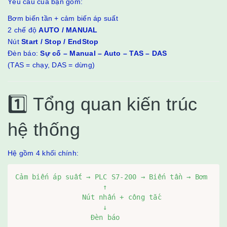
Yêu cầu của bạn gồm:
Bơm biến tần + cảm biến áp suất
2 chế độ
AUTO / MANUAL
Nút
Start / Stop / EndStop
Đèn báo:
Sự cố – Manual – Auto – TAS – DAS
(TAS = chạy, DAS = dừng)
1️⃣ Tổng quan kiến trúc
hệ thống
Hệ gồm 4 khối chính:
Cảm biến áp suất → PLC S7-200 → Biến tần → Bơm

                     ↑

                Nút nhấn + công tắc

                     ↓

                  Đèn báo