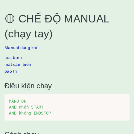
🟡 CHẾ ĐỘ MANUAL
(chạy tay)
Manual dùng khi:
test bơm
mất cảm biến
bảo trì
Điều kiện chạy
MANU ON

AND nhấn START

AND không ENDSTOP