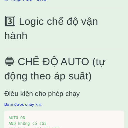
3️⃣ Logic chế độ vận
hành
🔵 CHẾ ĐỘ AUTO (tự
động theo áp suất)
Điều kiện cho phép chạy
Bơm được chạy khi:
AUTO ON

AND không có lỗi
