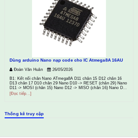
Dùng arduino Nano nạp code cho IC Atmega8A 16AU
Đoàn Văn Huân
26/05/2026
(
10
B1: Kết nối chân Nano ATmega8A D11 chân 15 D12 chân 16
D13 chân 17 D10 chân 29 Nano D10 -> RESET (chân 29) Nano
D11 -> MOSI (chân 15) Nano D12 -> MISO (chân 16) Nano D13
-> SCK (chân 17) Nano 5V -> VCC + AVCC (chân 18) Nano
[Đọc tiếp...]
GND -> GND Chú ý: Gắn tụ 10µF ...
Thống kê truy cập