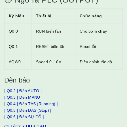
Ký hiệu
Thiết bị
Chức năng
Q0.0
RUN biến tần
Cho bơm chạy
Q0.1
RESET biến tần
Reset lỗi
AQW0
Speed 0–10V
Điều chỉnh tốc độ
Đèn báo
| Q0.2 | Đèn AUTO |
| Q0.3 | Đèn MANU |
| Q0.4 | Đèn TAS (Running) |
| Q0.5 | Đèn DAS (Stop) |
| Q0.6 | Đèn SỰ CỐ |
👉 Tổng:
7 DO + 1 AO