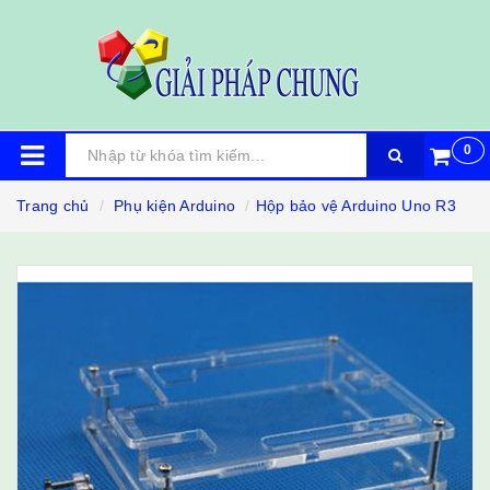
0
Trang chủ
Phụ kiện Arduino
Hộp bảo vệ Arduino Uno R3