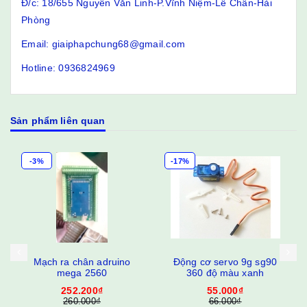
Đ/c: 18/655 Nguyễn Văn Linh-P.Vĩnh Niệm-Lê Chân-Hải
Phòng
Email: giaiphapchung68@gmail.com
Hotline: 0936824969
Sản phẩm liên quan
-17%
Động cơ servo 9g sg90
Ốc siết cáp chống nước
360 độ màu xanh
PG7, PG79, PG11, PG16
55.000₫
10.000₫
66.000₫