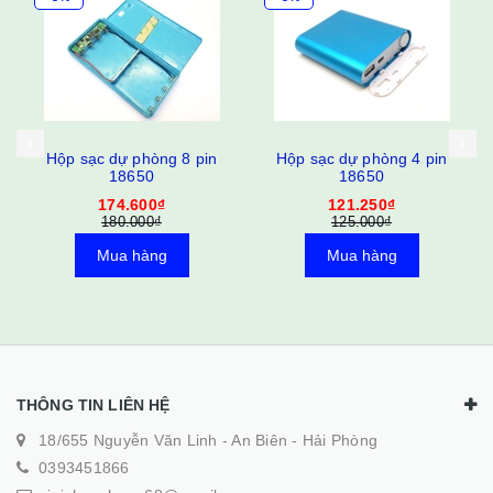
ng 8 pin
Hộp sạc dự phòng 4 pin
Sạc Arun xịn Ipho
18650
94.500₫
₫
121.250₫
₫
125.000₫
Mua hàng
ng
Mua hàng
THÔNG TIN LIÊN HỆ
18/655 Nguyễn Văn Linh - An Biên - Hải Phòng
0393451866