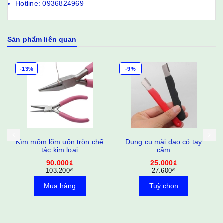
Hotline: 0936824969
Sản phẩm liên quan
-13%
-9%
Kìm mõm lõm uốn tròn chế
Dụng cụ mài dao có tay
tác kim loại
cầm
90.000₫
25.000₫
103.200₫
27.600₫
Mua hàng
Tuỳ chọn