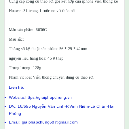
Cung cấp công cụ tháo rời gói kết hợp của iphone viễn thông kê
Huawei-31-trong-1 tuốc nơ vít tháo rời
Mẫu sản phẩm: 6036C
Màu sắc:
Thông số kỹ thuật sản phẩm: 56 * 29 * 42mm
nguyên liệu hàng hóa: 45 # thép
Trọng lượng: 128g
Phạm vi: loạt Viễn thông chuyên dụng cụ tháo rời
Liên hệ:
Website:https://giaiphapchung.vn
Đ/c: 18/655 Nguyễn Văn Linh-P.Vĩnh Niệm-Lê Chân-Hải
Phòng
Email: giaiphapchung68@gmail.com