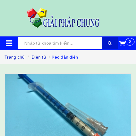
0
Trang chủ
Điện tử
Keo dẫn điện