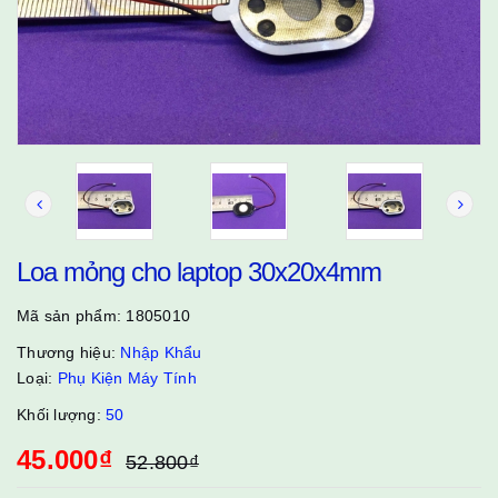
Loa mỏng cho laptop 30x20x4mm
Mã sản phẩm:
1805010
Thương hiệu:
Nhập Khẩu
Loại:
Phụ Kiện Máy Tính
Khối lượng:
50
45.000₫
52.800₫