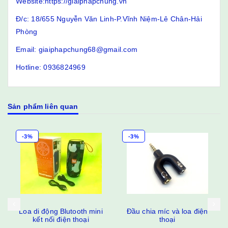
Website:https://giaiphapchung.vn
Đ/c: 18/655 Nguyễn Văn Linh-P.Vĩnh Niệm-Lê Chân-Hải
Phòng
Email: giaiphapchung68@gmail.com
Hotline: 0936824969
Sản phẩm liên quan
-3%
-3%
i
Đầu chia míc và loa điện
Loa quả táo stereo mini
thoại
USB