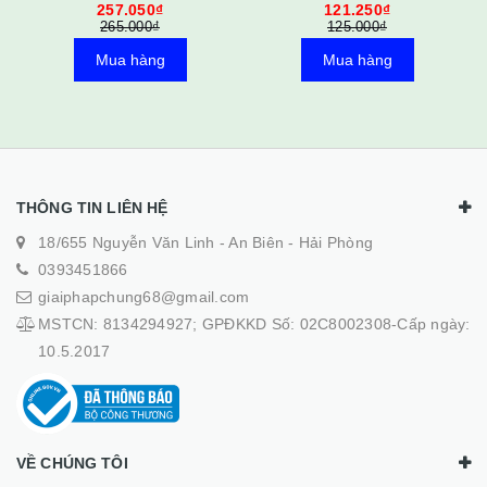
121.250₫
130.950₫
125.000₫
135.000₫
Mua hàng
Mua hàng
THÔNG TIN LIÊN HỆ
18/655 Nguyễn Văn Linh - An Biên - Hải Phòng
0393451866
giaiphapchung68@gmail.com
MSTCN: 8134294927; GPĐKKD Số: 02C8002308-Cấp ngày:
10.5.2017
VỀ CHÚNG TÔI