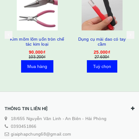
Kìm mõm lõm uốn tròn chế
Dụng cụ mài dao có tay
tác kim loại
cầm
90.000₫
25.000₫
103.200₫
27.600₫
Mua hàng
Tuỳ chọn
THÔNG TIN LIÊN HỆ
18/655 Nguyễn Văn Linh - An Biên - Hải Phòng
0393451866
giaiphapchung68@gmail.com