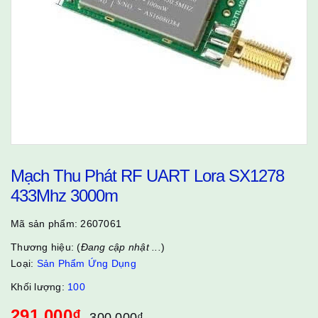
Mạch Thu Phát RF UART Lora SX1278
433Mhz 3000m
Mã sản phẩm:
2607061
Thương hiệu: (
Đang cập nhật ...
)
Loại:
Sản Phẩm Ứng Dụng
Khối lượng:
100
291.000₫
300.000₫