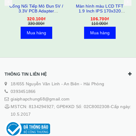
Cổng Nối Tiếp Mô Đun 5V /
Màn hình màu LCD TFT
3.3V PCB Adapter
1.9 Inch IPS 170x320
ST7789V / ST7796S Màn
ST7789
320.100₫
106.700₫
Hình LCD 3.5 Inch
330.000₫
110.000₫
240x320 320x480 SPI TFT
Mua hàng
Mua hàng
THÔNG TIN LIÊN HỆ
18/655 Nguyễn Văn Linh - An Biên - Hải Phòng
0393451866
giaiphapchung68@gmail.com
MSTCN: 8134294927; GPĐKKD Số: 02C8002308-Cấp ngày:
10.5.2017