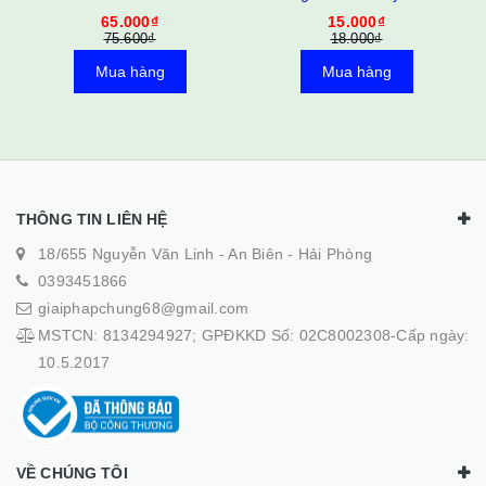
65.000₫
15.000₫
75.600₫
18.000₫
Mua hàng
Mua hàng
THÔNG TIN LIÊN HỆ
18/655 Nguyễn Văn Linh - An Biên - Hải Phòng
0393451866
giaiphapchung68@gmail.com
MSTCN: 8134294927; GPĐKKD Số: 02C8002308-Cấp ngày:
10.5.2017
VỀ CHÚNG TÔI