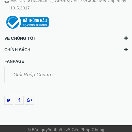
MSTCN: 8134294927; GPĐKKD Số: 02C8002308-Cấp ngày:
10.5.2017
VỀ CHÚNG TÔI
CHÍNH SÁCH
FANPAGE
Giải Pháp Chung
© Bản quyền thuộc về Giải Pháp Chung