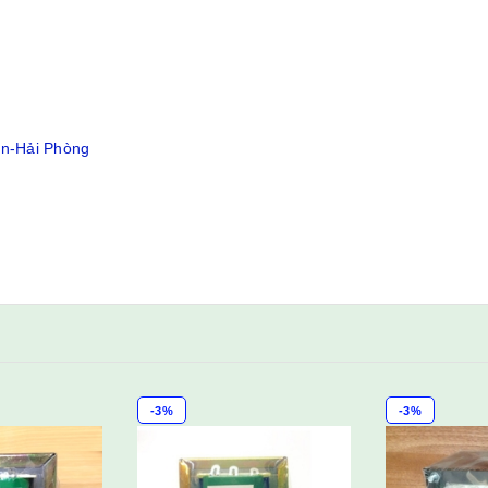
ân-Hải Phòng
-3%
-3%