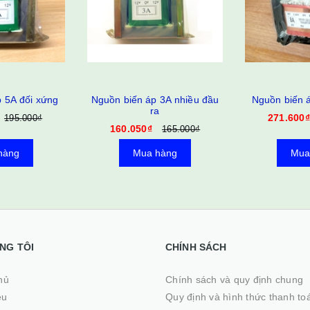
 3A nhiều đầu
Nguồn biến áp 8A đối xứng
Tấm cảm b
a
FS
271.600₫
280.000₫
218.250
165.000₫
hàng
Mua hàng
Mua
NG TÔI
CHÍNH SÁCH
ủ
Chính sách và quy định chung
ệu
Quy định và hình thức thanh to