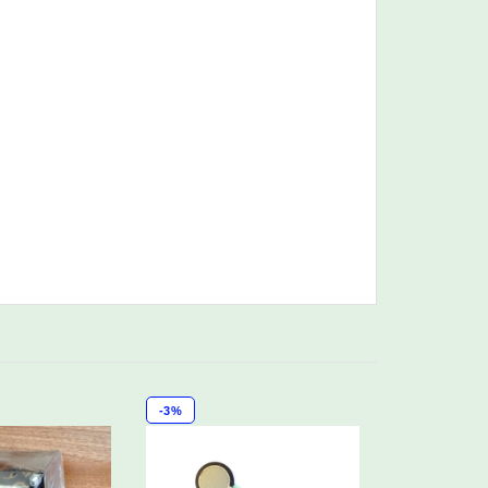
-3%
-3%