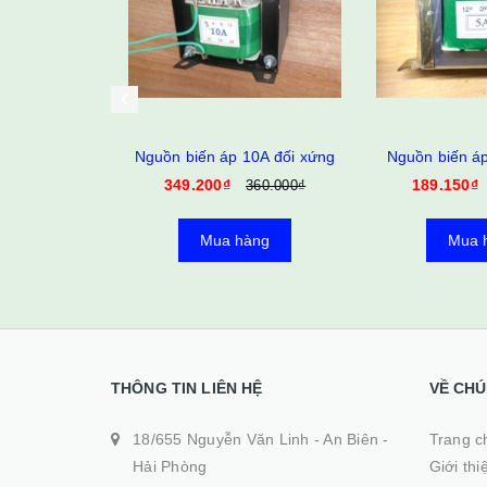
10A đối xứng
Nguồn biến áp 5A đối xứng
Nguồn biến áp
r
189.150₫
360.000₫
195.000₫
160.050₫
àng
Mua hàng
Mua 
THÔNG TIN LIÊN HỆ
VỀ CHÚ
18/655 Nguyễn Văn Linh - An Biên -
Trang ch
Hải Phòng
Giới thi