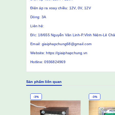
Điện áp ra xoay chiều: 12V, 0V, 12V
Dòng: 3A
Liên hệ:
Đ/c: 18/655 Nguyễn Văn Linh-P.Vĩnh Niệm-Lê Ch
Email: giaiphapchung68@gmail.com
Website: https://giaiphapchung.vn
Hotline: 0936824969
Sản phẩm liên quan
-3%
-3%