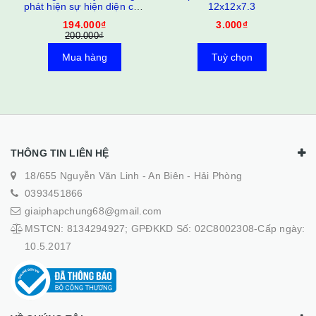
phát hiện sự hiện diện của
12x12x7.3
con người 100W
194.000₫
3.000₫
200.000₫
Mua hàng
Tuỳ chọn
THÔNG TIN LIÊN HỆ
18/655 Nguyễn Văn Linh - An Biên - Hải Phòng
0393451866
giaiphapchung68@gmail.com
MSTCN: 8134294927; GPĐKKD Số: 02C8002308-Cấp ngày:
10.5.2017