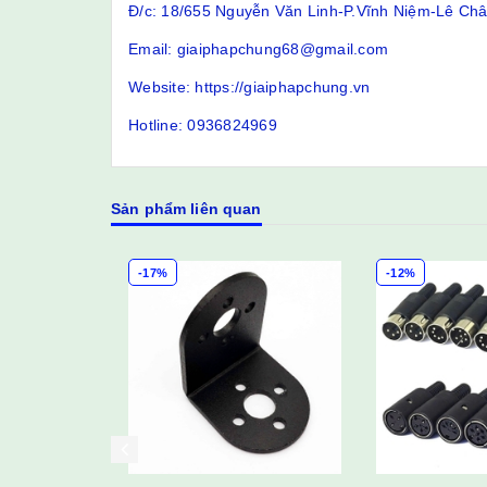
Đ/c: 18/655 Nguyễn Văn Linh-P.Vĩnh Niệm-Lê Ch
Email: giaiphapchung68@gmail.com
Website: https://giaiphapchung.vn
Hotline: 0936824969
Sản phẩm liên quan
-17%
-12%