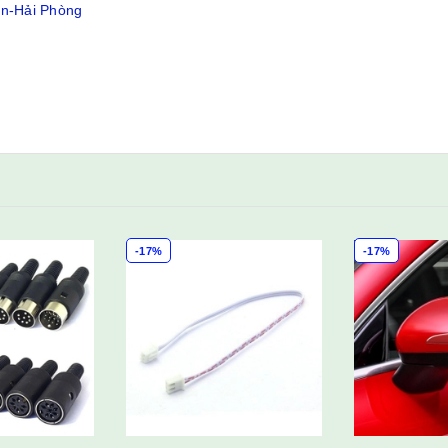
ân-Hải Phòng
-17%
-17%