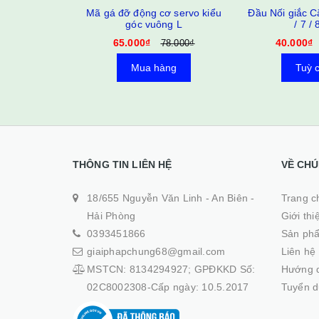
Mã gá đỡ động cơ servo kiểu
Đầu Nối giắc Cắ
góc vuông L
/ 7 / 
65.000₫
40.000₫
78.000₫
Mua hàng
Tuỳ 
THÔNG TIN LIÊN HỆ
VỀ CHÚ
18/655 Nguyễn Văn Linh - An Biên -
Trang ch
Hải Phòng
Giới thi
0393451866
Sản ph
giaiphapchung68@gmail.com
Liên hệ
MSTCN: 8134294927; GPĐKKD Số:
Hướng 
02C8002308-Cấp ngày: 10.5.2017
Tuyển 