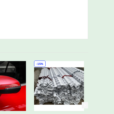
-15%
-4%