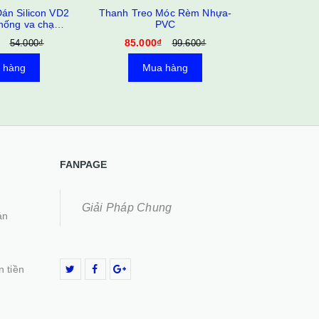
Dán Silicon VD2
Thanh Treo Móc Rèm Nhựa-
Bát kẹp 
hống va chạm
PVC
15.000
ương Chiếu Hậu,
85.000₫
54.000₫
99.600₫
Xe Hơi
 hàng
Mua hàng
Mu
FANPAGE
Giải Pháp Chung
án
n tiền