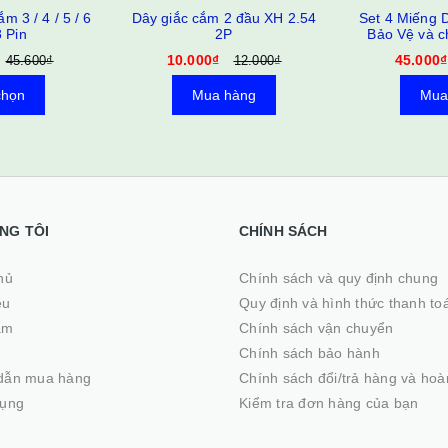
m 3 / 4 / 5 / 6
Dây giắc cắm 2 đầu XH 2.54
Set 4 Miếng 
8 Pin
2P
Bảo Vệ và c
trầy xước G
10.000₫
45.000₫
45.600₫
12.000₫
Cửa 
chọn
Mua hàng
Mua
NG TÔI
CHÍNH SÁCH
ủ
Chính sách và quy định chung
ệu
Quy định và hình thức thanh to
ẩm
Chính sách vận chuyển
Chính sách bảo hành
dẫn mua hàng
Chính sách đổi/trả hàng và hoà
dụng
Kiểm tra đơn hàng của bạn