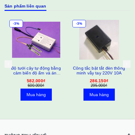
Sản phẩm liên quan
-3%
-3%
Bộ tưới cây tự động bằng
Công tắc bật tắt đèn thông
cảm biến độ ẩm và ánh
minh vẫy tay 220V 10A
sáng
582.000₫
286.150₫
600.000₫
295.000₫
Mua hàng
Mua hàng