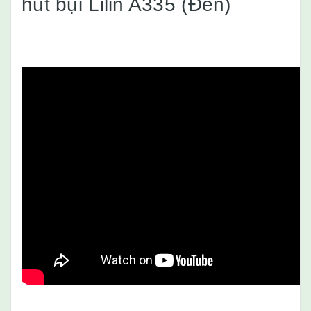
hút bụi Lilin A335 (Đen)