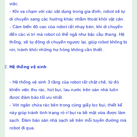
việc.
- Khi va chạm với các vật dụng trong gia đình, robot sẽ tự
di chuyển sang các hướng khác nhằm thoát khỏi vật cản.
- Cảm biến độ cao của robot rất nhạy bén, khi di chuyển
đến các vị trí mà robot có thể ngã như bậc cầu thang. Hệ
thống, sẽ tự động di chuyển ngược lại, giúp robot không bị
rơi, tránh khỏi những hư hỏng không cần thiết..
Hệ thống vệ sinh
- Hệ thống vệ sinh 3 tầng của robot rất chặt chẽ, từ đó
khiến việc thu rác, hút bụi, lau nước trên sàn nhà luôn
được đảm bảo tối ưu nhất.
- Với ngăn chứa rác bên trong cùng giấy lọc bụi, thiết kế
này giúp tránh tình trạng rò rỉ bụi ra bề mặt vừa được làm
sạch. Đảm bảo sàn nhà sạch sẽ trên mỗi tuyến đường mà
robot đi qua.