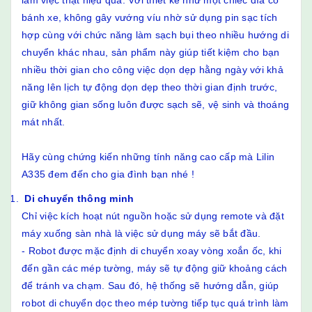
làm việc thật hiệu quả. Với thiết kế như một chiếc đĩa có
bánh xe, không gây vướng víu nhờ sử dụng pin sạc tích
hợp cùng với chức năng làm sạch bụi theo nhiều hướng di
chuyển khác nhau, sản phẩm này giúp tiết kiệm cho bạn
nhiều thời gian cho công việc dọn dẹp hằng ngày với khả
năng lên lịch tự động dọn dẹp theo thời gian định trước,
giữ không gian sống luôn được sạch sẽ, vệ sinh và thoáng
mát nhất.
Hãy cùng chứng kiến những tính năng cao cấp mà Lilin
A335 đem đến cho gia đình bạn nhé !
Di chuyển thông minh
Chỉ việc kích hoạt nút nguồn hoặc sử dụng remote và đặt
máy xuống sàn nhà là việc sử dụng máy sẽ bắt đầu.
- Robot được mặc định di chuyển xoay vòng xoắn ốc, khi
đến gần các mép tường, máy sẽ tự động giữ khoảng cách
để tránh va chạm. Sau đó, hệ thống sẽ hướng dẫn, giúp
robot di chuyển dọc theo mép tường tiếp tục quá trình làm