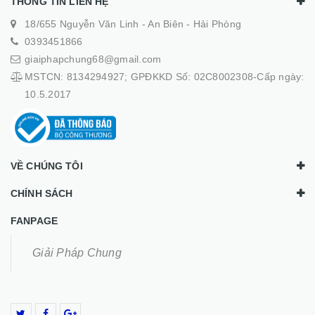
THÔNG TIN LIÊN HỆ
18/655 Nguyễn Văn Linh - An Biên - Hải Phòng
0393451866
giaiphapchung68@gmail.com
MSTCN: 8134294927; GPĐKKD Số: 02C8002308-Cấp ngày:
10.5.2017
VỀ CHÚNG TÔI
CHÍNH SÁCH
FANPAGE
Giải Pháp Chung