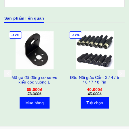
Sản phẩm liên quan
-12%
-17%
Đầu Nối giắc Cắm 3 / 4 / 5
Dây giắc cắm 2 đầu XH
/ 6 / 7 / 8 Pin
2.54 2P
40.000₫
10.000₫
45.600₫
12.000₫
Tuỳ chọn
Mua hàng