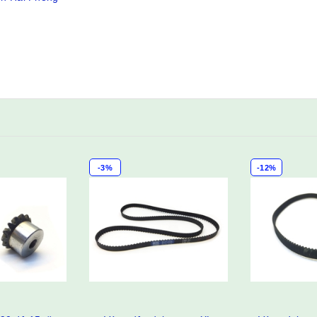
-3%
-12%