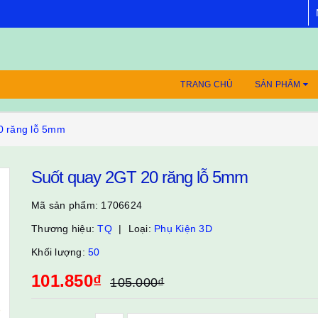
TRANG CHỦ
SẢN PHẨM
0 răng lỗ 5mm
Suốt quay 2GT 20 răng lỗ 5mm
Mã sản phẩm:
1706624
Thương hiệu:
TQ
Loại:
Phụ Kiện 3D
Khối lượng:
50
101.850₫
105.000₫