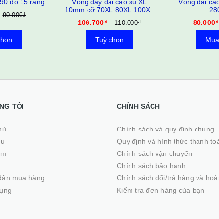
90 độ 15 răng
Vòng dây đai cao su XL
Vòng đai c
10mm cỡ 70XL 80XL 100XL
28
90.000₫
396XL
106.700₫
80.000₫
110.000₫
chọn
Tuỳ chọn
Mua
NG TÔI
CHÍNH SÁCH
ủ
Chính sách và quy định chung
ệu
Quy định và hình thức thanh to
ẩm
Chính sách vận chuyển
Chính sách bảo hành
dẫn mua hàng
Chính sách đổi/trả hàng và hoà
dụng
Kiểm tra đơn hàng của bạn