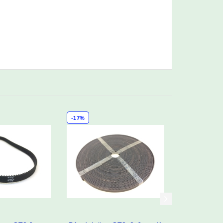
-17%
-12%