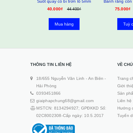
0 độ 30 răng
Suốt quay có bi trơn lỗ 5mm
Bánh răng côn 
40.000₫
75.000₫
180.000₫
44.400₫
àng
Mua hàng
Tuỳ 
THÔNG TIN LIÊN HỆ
VỀ CHÚ
18/655 Nguyễn Văn Linh - An Biên -
Trang ch
Hải Phòng
Giới thi
0393451866
Sản ph
giaiphapchung68@gmail.com
Liên hệ
MSTCN: 8134294927; GPĐKKD Số:
Hướng 
02C8002308-Cấp ngày: 10.5.2017
Tuyển 