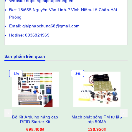
Website:https://giaiphapchung.vn
Đ/c: 18/655 Nguyễn Văn Linh-P.Vĩnh Niệm-Lê Chân-Hải
Phòng
Email: giaiphapchung68@gmail.com
Hotline: 0936824969
Sản phẩm liên quan
-3%
-3%
o
Mạch phát sóng FM tự lắp
Mạch phát sóng FM tự lắp
ráp 50MA
ráp 29MA
130.950₫
121.250₫