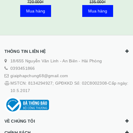
135.000₫
125.000₫
Mua hàng
Mua hàng
THÔNG TIN LIÊN HỆ
18/655 Nguyễn Văn Linh - An Biên - Hải Phòng
0393451866
giaiphapchung68@gmail.com
MSTCN: 8134294927; GPĐKKD Số: 02C8002308-Cấp ngày:
10.5.2017
VỀ CHÚNG TÔI
CHÍNH SÁCH