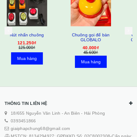
Chuông gọi để bàn
Chuông cửa không dây
GLOBALO
Chống nước 150M Cắm
USB
40.000₫
174.600₫
45.600₫
180.000₫
Mua hàng
Mua hàng
THÔNG TIN LIÊN HỆ
18/655 Nguyễn Văn Linh - An Biên - Hải Phòng
0393451866
giaiphapchung68@gmail.com
MSTCN: 8134294927; GPĐKKD Số: 02C8002308-Cấp ngày: