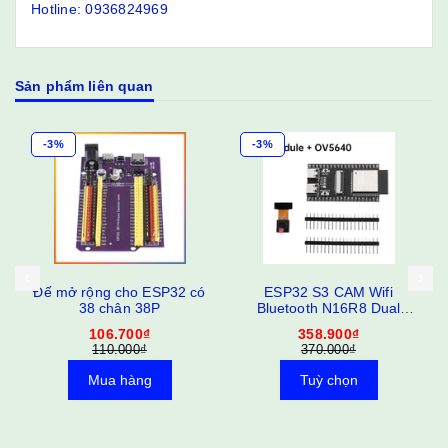
Hotline: 0936824969
Sản phẩm liên quan
-3%
ESP32 S3 CAM Wifi
Lưỡi Cưa Lọng Cầm Tay
Bluetooth N16R8 Dual
ABS500
Type-C
358.900₫
20.000₫
370.000₫
Tuỳ chọn
Mua hàng